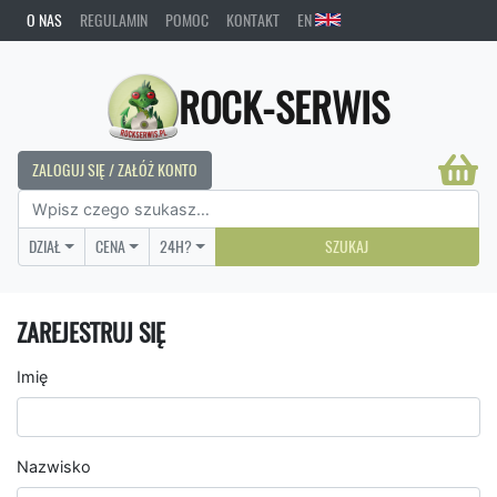
O NAS
REGULAMIN
POMOC
KONTAKT
EN
ROCK-SERWIS
ZALOGUJ SIĘ / ZAŁÓŻ KONTO
DZIAŁ
CENA
24H?
SZUKAJ
ZAREJESTRUJ SIĘ
Imię
Nazwisko