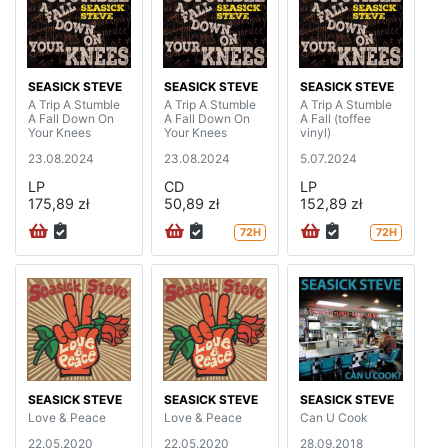
SEASICK STEVE
SEASICK STEVE
SEASICK STEVE
A Trip A Stumble
A Trip A Stumble
A Trip A Stumble
A Fall Down On
A Fall Down On
A Fall (toffee
Your Knees
Your Knees
vinyl)
23.08.2024
23.08.2024
5.07.2024
LP
CD
LP
175,89 zł
50,89 zł
152,89 zł
72H
72H
SEASICK STEVE
SEASICK STEVE
SEASICK STEVE
Love & Peace
Love & Peace
Can U Cook
22.05.2020
22.05.2020
28.09.2018