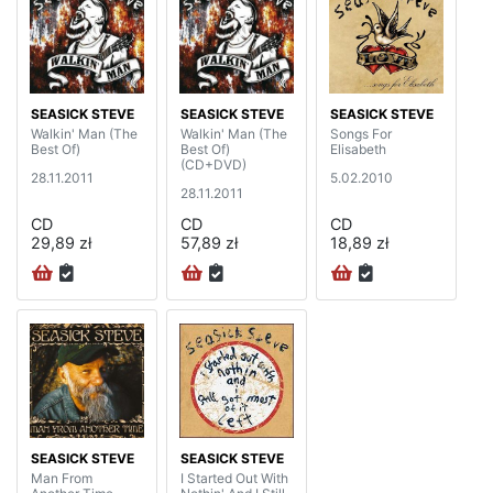
SEASICK STEVE
SEASICK STEVE
SEASICK STEVE
Walkin' Man (The
Walkin' Man (The
Songs For
Best Of)
Best Of)
Elisabeth
(CD+DVD)
28.11.2011
5.02.2010
28.11.2011
CD
CD
CD
29,89 zł
57,89 zł
18,89 zł
SEASICK STEVE
SEASICK STEVE
Man From
I Started Out With