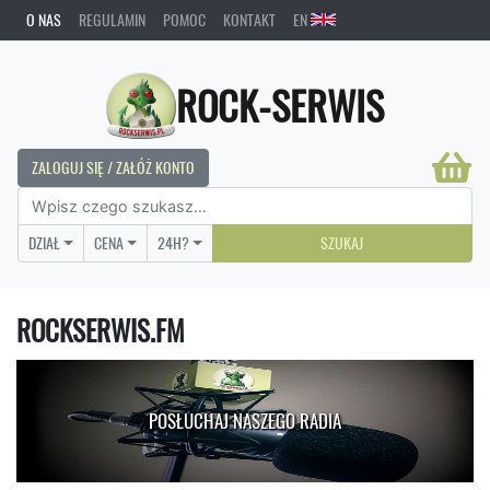
O NAS
REGULAMIN
POMOC
KONTAKT
EN
ROCK-SERWIS
ZALOGUJ SIĘ / ZAŁÓŻ KONTO
DZIAŁ
CENA
24H?
SZUKAJ
ROCKSERWIS.FM
POSŁUCHAJ NASZEGO RADIA