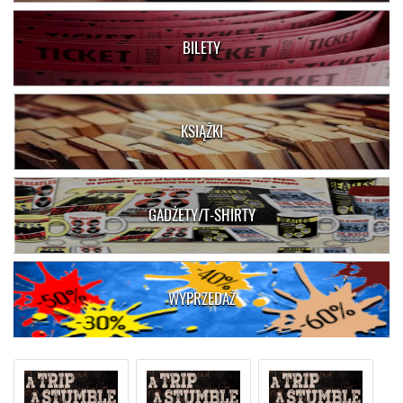
BILETY
KSIĄŻKI
GADŻETY/T-SHIRTY
WYPRZEDAŻ