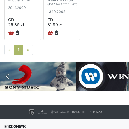
Another Time
Nothin' And I Still
Got Most Of It Left
20.11.2009
13.10.2008
CD
CD
29,89 zł
31,89 zł
Poprzednia strona
Następna strona
«
1
»
ROCK-SERWIS