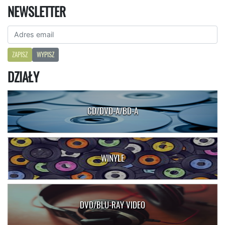
NEWSLETTER
ZAPISZ
WYPISZ
DZIAŁY
CD/DVD-A/BD-A
WINYLE
DVD/BLU-RAY VIDEO