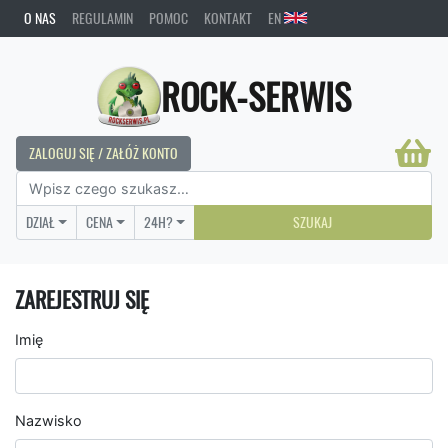
O NAS
REGULAMIN
POMOC
KONTAKT
EN
ROCK-SERWIS
ZALOGUJ SIĘ / ZAŁÓŻ KONTO
DZIAŁ
CENA
24H?
SZUKAJ
ZAREJESTRUJ SIĘ
Imię
Nazwisko