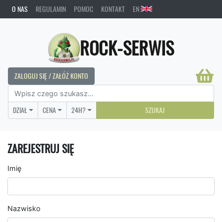
O NAS
REGULAMIN
POMOC
KONTAKT
EN
ROCK-SERWIS
ZALOGUJ SIĘ / ZAŁÓŻ KONTO
DZIAŁ
CENA
24H?
SZUKAJ
ZAREJESTRUJ SIĘ
Imię
Nazwisko