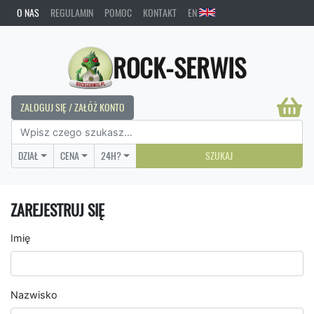
O NAS
REGULAMIN
POMOC
KONTAKT
EN
ROCK-SERWIS
ZALOGUJ SIĘ / ZAŁÓŻ KONTO
DZIAŁ
CENA
24H?
SZUKAJ
ZAREJESTRUJ SIĘ
Imię
Nazwisko