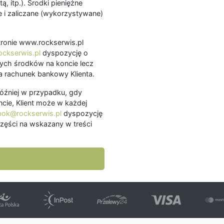
ą, itp.). Środki pieniężne
 i zaliczane (wykorzystywane)
.
 stronie www.rockserwis.pl
ckserwis.pl
dyspozycję o
ch środków na koncie lecz
 rachunek bankowy Klienta.
później w przypadku, gdy
cie, Klient może w każdej
bok@rockserwis.pl
dyspozycję
zęści na wskazany w treści