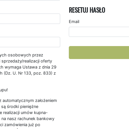
RESETUJ HASŁO
Email
nych osobowych przez
przedaży/realizacji oferty
ych wymaga Ustawa z dnia 29
 (Dz. U. Nr 133, poz. 833) z
upu!
ę z automatycznym założeniem
są środki pieniężne
e realizacji umów kupna-
a na nasz rachunek bankowy
ści zamówienia już po