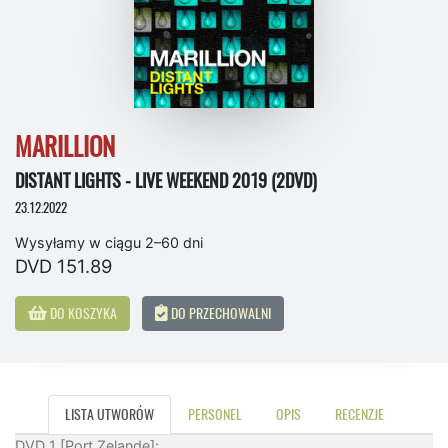
MARILLION
DISTANT LIGHTS - LIVE WEEKEND 2019 (2DVD)
23.12.2022
Wysyłamy w ciągu 2–60 dni
DVD 151.89
DO KOSZYKA
DO PRZECHOWALNI
LISTA UTWORÓW
PERSONEL
OPIS
RECENZJE
DVD 1 [Port Zelande]: