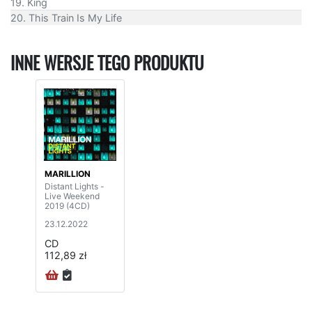
19. King
20. This Train Is My Life
INNE WERSJE TEGO PRODUKTU
MARILLION
Distant Lights -
Live Weekend
2019 (4CD)
23.12.2022
CD
112,89 zł