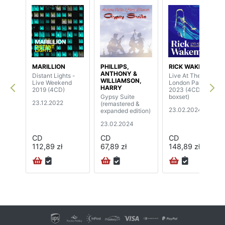
MARILLION
PHILLIPS,
RICK WAKEMAN
ANTHONY &
Distant Lights -
Live At The
WILLIAMSON,
Live Weekend
London Palladium
HARRY
2019 (4CD)
2023 (4CD
Gypsy Suite
boxset)
23.12.2022
(remastered &
23.02.2024
expanded edition)
23.02.2024
CD
CD
CD
112,89 zł
67,89 zł
148,89 zł