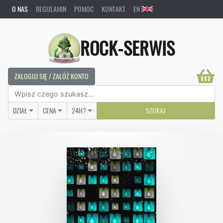
O NAS
REGULAMIN
POMOC
KONTAKT
EN
ROCK-SERWIS
ZALOGUJ SIĘ / ZAŁÓŻ KONTO
DZIAŁ
CENA
24H?
SZUKAJ