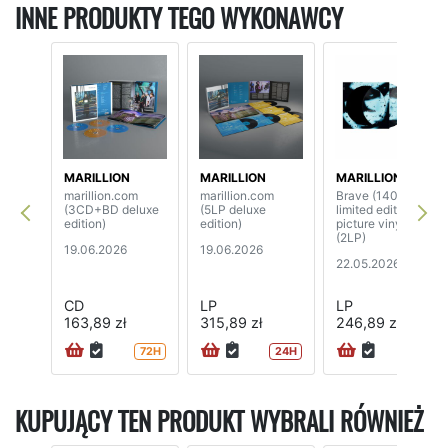
INNE PRODUKTY TEGO WYKONAWCY
MARILLION
MARILLION
MARILLION
marillion.com
marillion.com
Brave (140 grams,
(3CD+BD deluxe
(5LP deluxe
limited edition
edition)
edition)
picture vinyl)
(2LP)
19.06.2026
19.06.2026
22.05.2026
CD
LP
LP
163,89 zł
315,89 zł
246,89 zł
72H
24H
24H
KUPUJĄCY TEN PRODUKT WYBRALI RÓWNIEŻ