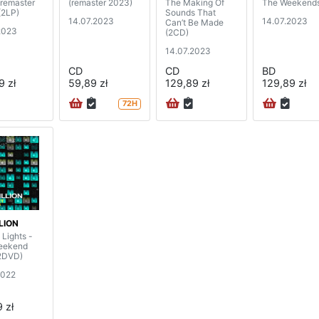
 remaster
(remaster 2023)
The Making Of
The Weekend
(2LP)
Sounds That
14.07.2023
14.07.2023
Can’t Be Made
2023
(2CD)
14.07.2023
CD
CD
BD
9 zł
59,89 zł
129,89 zł
129,89 zł
72H
LION
 Lights -
eekend
2DVD)
2022
 zł