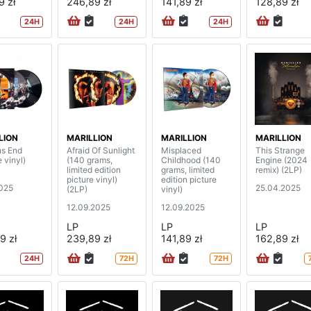
9 zł
246,89 zł
141,89 zł
128,89 zł
24H
24H
24H
LION
MARILLION
MARILLION
MARILLION
s End
Afraid Of Sunlight
Misplaced
This Strange
e vinyl)
(140 grams,
Childhood (140
Engine (2024
limited edition
grams, limited
remix) (2LP)
picture vinyl)
edition picture
2025
25.04.2025
(2LP)
vinyl)
12.09.2025
12.09.2025
LP
LP
LP
9 zł
239,89 zł
141,89 zł
162,89 zł
24H
72H
72H