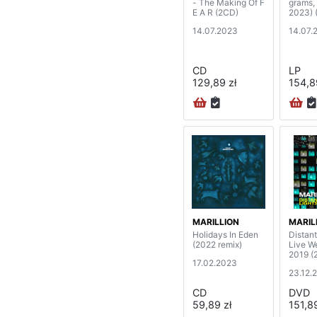
- The Making Of F
grams,
E A R (2CD)
2023) 
14.07.2023
14.07.
CD
LP
129,89 zł
154,8
MARILLION
MARIL
Holidays In Eden
Distant
(2022 remix)
Live W
2019 (
17.02.2023
23.12.
CD
DVD
59,89 zł
151,89