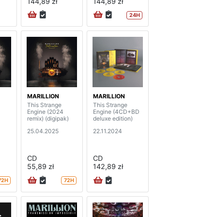
144,89 zł
144,89 zł
24H
MARILLION
MARILLION
This Strange
This Strange
Engine (2024
Engine (4CD+BD
remix) (digipak)
deluxe edition)
25.04.2025
22.11.2024
CD
CD
55,89 zł
142,89 zł
72H
72H