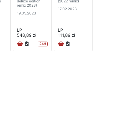
s
deluxe edition,
(2022 remix)
remix 2023)
17.02.2023
19.05.2023
LP
LP
548,89 zł
111,89 zł
24H