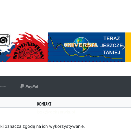
KONTAKT
bok@rockserwis.pl
rki oznacza zgodę na ich wykorzystywanie.