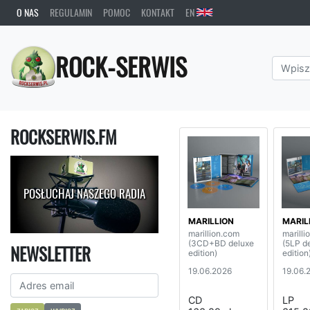
O NAS
REGULAMIN
POMOC
KONTAKT
EN
ROCK-SERWIS
ROCKSERWIS.FM
POSŁUCHAJ NASZEGO RADIA
MARILLION
MARIL
marillion.com
marilli
(3CD+BD deluxe
(5LP d
NEWSLETTER
edition)
edition
19.06.2026
19.06.
CD
LP