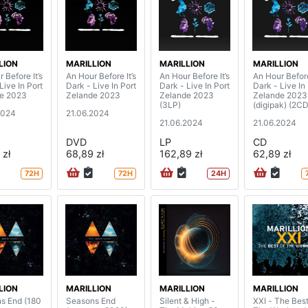
LION
MARILLION
MARILLION
MARILLION
 Before It’s
An Hour Before It’s
An Hour Before It’s
An Hour Before
Live In Port
Dark - Live In Port
Dark - Live In Port
Dark - Live In
e 2023
Zelande 2023
Zelande 2023
Zelande 2023
(3LP)
(digipak) (2CD
2024
21.06.2024
21.06.2024
21.06.2024
DVD
LP
CD
 zł
68,89 zł
162,89 zł
62,89 zł
72H
72H
24H
LION
MARILLION
MARILLION
MARILLION
s End (180
Seasons End
Silent & High -
XXI - The Best