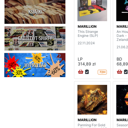
KSIĄŻKI
MARILLION
MARIL
This Strange
An Hour
Engine (5LP)
Dark - 
GADŻETY/T-SHIRTY
Zeland
22.11.2024
21.06.
LP
BD
314,89 zł
68,89
WYPRZEDAŻ
72H
MARILLION
MARIL
Panning For Gold
Season