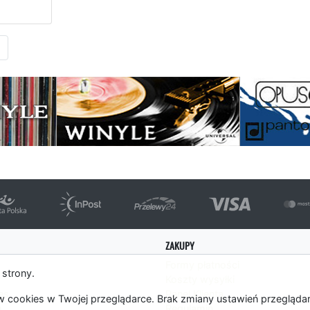
Następna strona
ZAKUPY
Formy płatności
 strony.
Koszty wysyłki
es
Panel Klienta
 cookies w Twojej przeglądarce. Brak zmiany ustawień przegląda
m
Regulamin