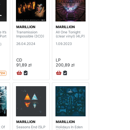
MARILLION
MARILLION
 It’s
Transmission
All One Tonight
 Port
Impossible (3CD)
(clear vinyl) (4LP)
26.04.2024
1.09.2023
)
CD
LP
91,89 zł
200,89 zł
72H
MARILLION
MARILLION
 Of
Seasons End (5LP
Holidays In Eden