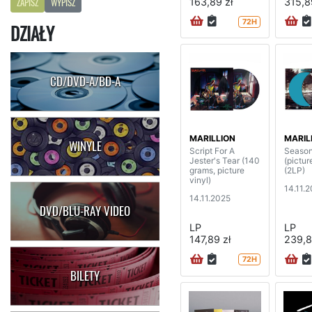
163,89 zł
315,8
ZAPISZ
WYPISZ
72H
DZIAŁY
CD/DVD-A/BD-A
MARILLION
MARIL
WINYLE
Script For A
Season
Jester's Tear (140
(pictur
grams, picture
(2LP)
vinyl)
14.11.
14.11.2025
DVD/BLU-RAY VIDEO
LP
LP
147,89 zł
239,8
72H
BILETY