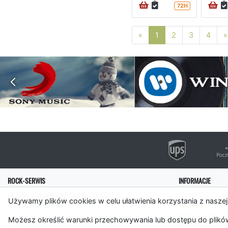
72H
Poprzednia strona
«
1
2
3
4
»
ROCK-SERWIS
INFORMACJE
ul. płk. Francesco Nullo 28/LU3
O nas
Używamy plików cookies w celu ułatwienia korzystania z naszej
31-543 Kraków
Pomoc
Polityka cooki
Możesz określić warunki przechowywania lub dostępu do plików
Rockserwis.f