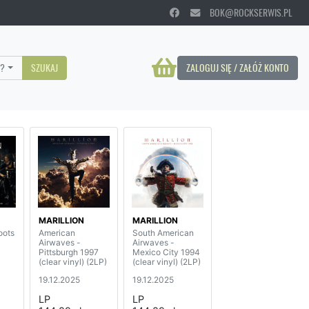
BOK@ROCKSERWIS.PL
?
SZUKAJ
ZALOGUJ SIĘ / ZAŁÓŻ KONTO
MARILLION
MARILLION
oots
American
South American
Airwaves -
Airwaves -
Pittsburgh 1997
Mexico City 1994
(clear vinyl) (2LP)
(clear vinyl) (2LP)
19.12.2025
19.12.2025
LP
LP