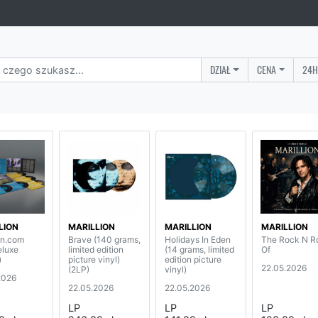
DZIAŁ
CENA
24H
LION
MARILLION
MARILLION
MARILLION
on.com
Brave (140 grams,
Holidays In Eden
The Rock N R
eluxe
limited edition
(14 grams, limited
Of
)
picture vinyl)
edition picture
22.05.2026
(2LP)
vinyl)
2026
22.05.2026
22.05.2026
LP
LP
LP