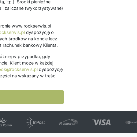
ą, itp.). Środki pieniężne
 i zaliczane (wykorzystywane)
.
 stronie www.rockserwis.pl
ckserwis.pl
dyspozycję o
ch środków na koncie lecz
 rachunek bankowy Klienta.
później w przypadku, gdy
cie, Klient może w każdej
bok@rockserwis.pl
dyspozycję
zęści na wskazany w treści