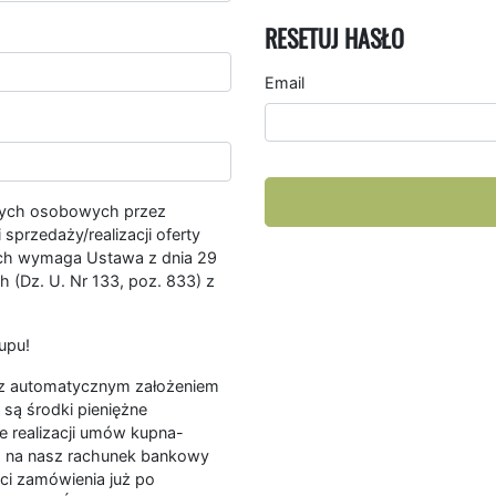
RESETUJ HASŁO
Email
nych osobowych przez
przedaży/realizacji oferty
ych wymaga Ustawa z dnia 29
 (Dz. U. Nr 133, poz. 833) z
upu!
ę z automatycznym założeniem
są środki pieniężne
e realizacji umów kupna-
a na nasz rachunek bankowy
ści zamówienia już po