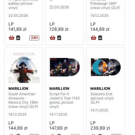
edition picture
Pittsburgh 1997
22.05.2026
vinyl)
(clear vinyl) (2LP)
22.05.2026
19.12.2025
LP
LP
LP
141,89 zł
128,89 zł
144,89 zł
24H
MARILLION
MARILLION
MARILLION
South American
Script For A
Seasons End
Airwaves -
Jester's Tear (140
(picture vinyl)
Mexico City 1994
grams, picture
(2LP)
(clear vinyl) (2LP)
vinyl)
14.11.2025
19.12.2025
14.11.2025
LP
LP
LP
144,89 zł
147,89 zł
239,89 zł