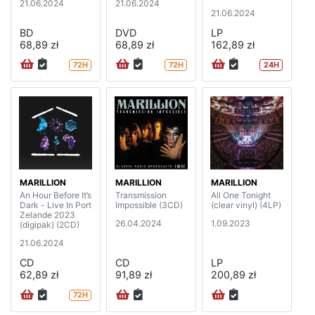
21.06.2024
21.06.2024
21.06.2024
BD
DVD
LP
68,89 zł
68,89 zł
162,89 zł
72H
72H
24H
MARILLION
MARILLION
MARILLION
An Hour Before It’s
Transmission
All One Tonight
Dark - Live In Port
Impossible (3CD)
(clear vinyl) (4LP)
Zelande 2023
26.04.2024
1.09.2023
(digipak) (2CD)
21.06.2024
CD
CD
LP
62,89 zł
91,89 zł
200,89 zł
72H