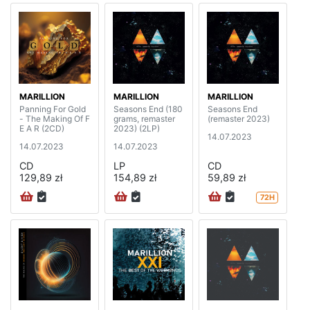
MARILLION
MARILLION
MARILLION
Panning For Gold
Seasons End (180
Seasons End
- The Making Of F
grams, remaster
(remaster 2023)
E A R (2CD)
2023) (2LP)
14.07.2023
14.07.2023
14.07.2023
CD
LP
CD
129,89 zł
154,89 zł
59,89 zł
72H