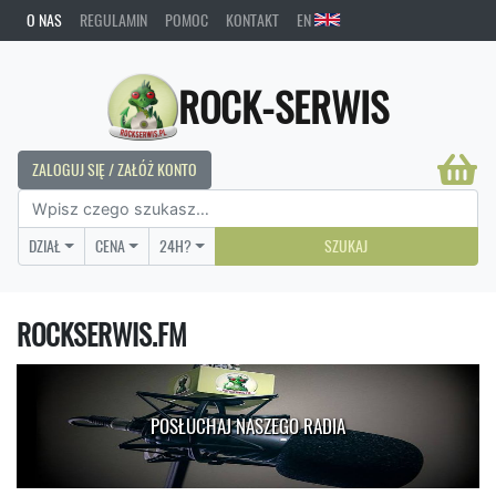
O NAS
REGULAMIN
POMOC
KONTAKT
EN
ROCK-SERWIS
ZALOGUJ SIĘ / ZAŁÓŻ KONTO
DZIAŁ
CENA
24H?
SZUKAJ
ROCKSERWIS.FM
POSŁUCHAJ NASZEGO RADIA