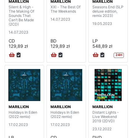
MARILLION
MARILLION
MARILLION
Silent & High -
XXI - The Best Of
Seasons End (5LP
The Making Of
The Weekends
deluxe edition,
Sounds That
remix 2023)
14.07.2023
Can’t Be Made
19.05.2023
(2CD)
14.07.2023
CD
BD
LP
129,89 zł
129,89 zł
548,89 zł
24H
MARILLION
MARILLION
MARILLION
Holidays In Eden
Holidays In Eden
Distant Lights -
(2022 remix)
(2022 remix)
Live Weekend
2019 (2DVD)
17.02.2023
17.02.2023
23.12.2022
LP
CD
DVD