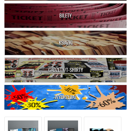
BILETY
KSIĄŻKI
GADŻETY/T-SHIRTY
WYPRZEDAŻ