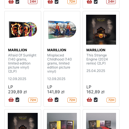
24H
72H
24H
MARILLION
MARILLION
MARILLION
Afraid Of Sunlight
Misplaced
This Strange
(140 grams,
Childhood (140
Engine (2024
limited edition
grams, limited
remix) (2LP)
picture vinyl)
edition picture
25.04.2025
(2LP)
vinyl)
12.09.2025
12.09.2025
LP
LP
LP
239,89 zł
141,89 zł
162,89 zł
72H
72H
72H