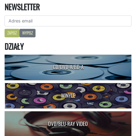
NEWSLETTER
ZAPISZ
WYPISZ
DZIAŁY
CD/DVD-A/BD-A
WINYLE
DVD/BLU-RAY VIDEO