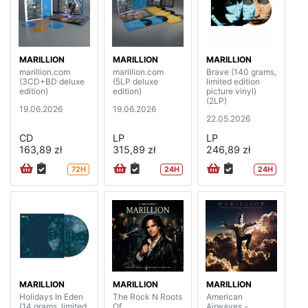
MARILLION
MARILLION
MARILLION
marillion.com
marillion.com
Brave (140 grams,
(3CD+BD deluxe
(5LP deluxe
limited edition
edition)
edition)
picture vinyl)
(2LP)
19.06.2026
19.06.2026
22.05.2026
CD
LP
LP
163,89 zł
315,89 zł
246,89 zł
72H
24H
24H
MARILLION
MARILLION
MARILLION
Holidays In Eden
The Rock N Roots
American
(14 grams, limited
Of
Airwaves -