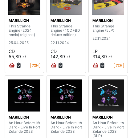
MARILLION
MARILLION
MARILLION
This Strange
This Strange
This Strange
Engine (2024
Engine (4CD+BD
Engine (5LP)
remix) (digipak)
deluxe edition)
22.11.2024
25.04.2025
22.11.2024
CD
CD
LP
55,89 zł
142,89 zł
314,89 zł
72H
72H
MARILLION
MARILLION
MARILLION
An Hour Before It’s
An Hour Before It’s
An Hour Before It’s
Dark - Live In Port
Dark - Live In Port
Dark - Live In Port
Zelande 2023
Zelande 2023
Zelande 2023
(3LP)