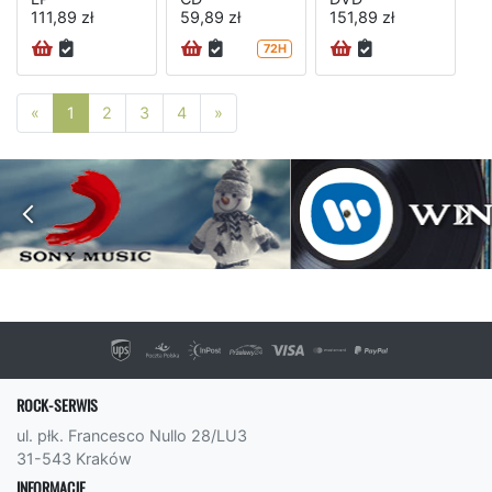
111,89 zł
59,89 zł
151,89 zł
72H
Poprzednia strona
Następna strona
«
1
2
3
4
»
ROCK-SERWIS
ul. płk. Francesco Nullo 28/LU3
31-543 Kraków
INFORMACJE