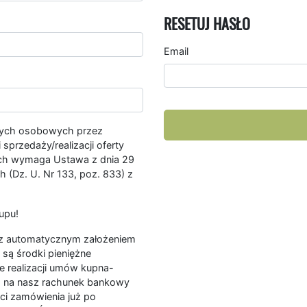
RESETUJ HASŁO
Email
nych osobowych przez
przedaży/realizacji oferty
ych wymaga Ustawa z dnia 29
 (Dz. U. Nr 133, poz. 833) z
upu!
ę z automatycznym założeniem
są środki pieniężne
e realizacji umów kupna-
a na nasz rachunek bankowy
ści zamówienia już po