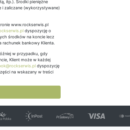
ą, itp.). Środki pieniężne
 i zaliczane (wykorzystywane)
.
 stronie www.rockserwis.pl
ckserwis.pl
dyspozycję o
ch środków na koncie lecz
 rachunek bankowy Klienta.
później w przypadku, gdy
cie, Klient może w każdej
bok@rockserwis.pl
dyspozycję
zęści na wskazany w treści