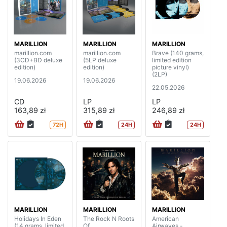
MARILLION
MARILLION
MARILLION
marillion.com
marillion.com
Brave (140 grams,
(3CD+BD deluxe
(5LP deluxe
limited edition
edition)
edition)
picture vinyl)
(2LP)
19.06.2026
19.06.2026
22.05.2026
CD
LP
LP
163,89 zł
315,89 zł
246,89 zł
72H
24H
24H
MARILLION
MARILLION
MARILLION
Holidays In Eden
The Rock N Roots
American
(14 grams, limited
Of
Airwaves -