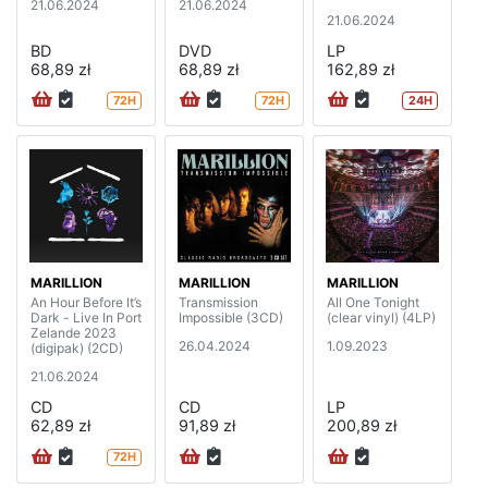
21.06.2024
21.06.2024
21.06.2024
BD
DVD
LP
68,89 zł
68,89 zł
162,89 zł
72H
72H
24H
MARILLION
MARILLION
MARILLION
An Hour Before It’s
Transmission
All One Tonight
Dark - Live In Port
Impossible (3CD)
(clear vinyl) (4LP)
Zelande 2023
26.04.2024
1.09.2023
(digipak) (2CD)
21.06.2024
CD
CD
LP
62,89 zł
91,89 zł
200,89 zł
72H