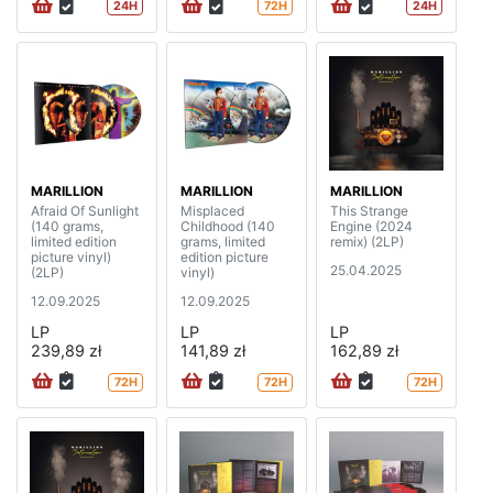
24H
72H
24H
MARILLION
MARILLION
MARILLION
Afraid Of Sunlight
Misplaced
This Strange
(140 grams,
Childhood (140
Engine (2024
limited edition
grams, limited
remix) (2LP)
picture vinyl)
edition picture
25.04.2025
(2LP)
vinyl)
12.09.2025
12.09.2025
LP
LP
LP
239,89 zł
141,89 zł
162,89 zł
72H
72H
72H