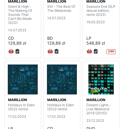
MARILLION
MARILLION
MARILLION
Silent & High -
XXI - The Best Of
Seasons End (5LP
The Making Of
The Weekends
deluxe edition,
Sounds That
remix 2023)
14.07.2023
Can’t Be Made
19.05.2023
(2CD)
14.07.2023
CD
BD
LP
129,89 zł
129,89 zł
548,89 zł
24H
MARILLION
MARILLION
MARILLION
Holidays In Eden
Holidays In Eden
Distant Lights -
(2022 remix)
(2022 remix)
Live Weekend
2019 (2DVD)
17.02.2023
17.02.2023
23.12.2022
LP
CD
DVD