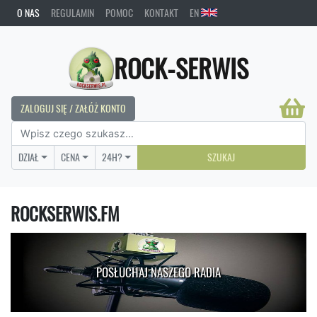
O NAS
REGULAMIN
POMOC
KONTAKT
EN
ROCK-SERWIS
ZALOGUJ SIĘ / ZAŁÓŻ KONTO
DZIAŁ
CENA
24H?
SZUKAJ
ROCKSERWIS.FM
POSŁUCHAJ NASZEGO RADIA