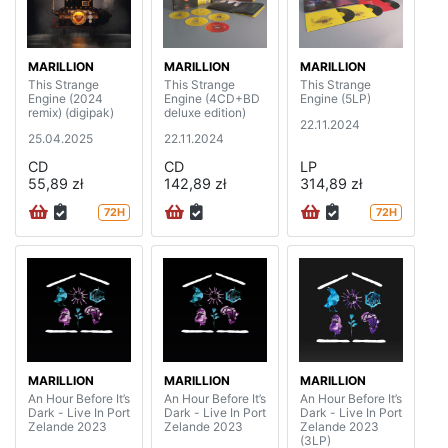
MARILLION
MARILLION
MARILLION
This Strange
This Strange
This Strange
Engine (2024
Engine (4CD+BD
Engine (5LP)
remix) (digipak)
deluxe edition)
22.11.2024
25.04.2025
22.11.2024
CD
CD
LP
55,89 zł
142,89 zł
314,89 zł
72H
72H
MARILLION
MARILLION
MARILLION
An Hour Before It’s
An Hour Before It’s
An Hour Before It’s
Dark - Live In Port
Dark - Live In Port
Dark - Live In Port
Zelande 2023
Zelande 2023
Zelande 2023
(3LP)