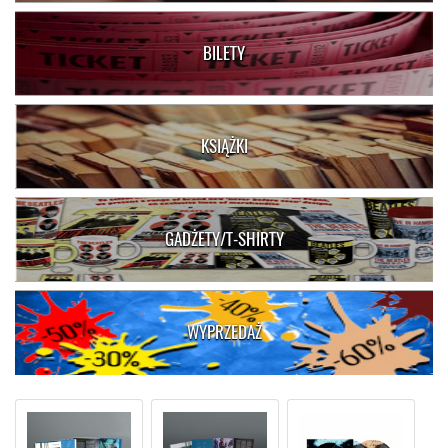
BILETY
KSIĄŻKI
GADŻETY/T-SHIRTY
WYPRZEDAŻ