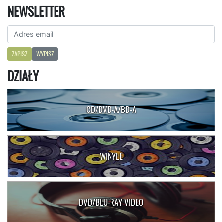
NEWSLETTER
ZAPISZ
WYPISZ
DZIAŁY
CD/DVD-A/BD-A
WINYLE
DVD/BLU-RAY VIDEO