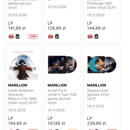
edition picture
Pittsburgh 1997
22.05.2026
vinyl)
(clear vinyl) (2LP)
22.05.2026
19.12.2025
LP
LP
LP
141,89 zł
128,89 zł
144,89 zł
24H
MARILLION
MARILLION
MARILLION
South American
Script For A
Seasons End
Airwaves -
Jester's Tear (140
(picture vinyl)
Mexico City 1994
grams, picture
(2LP)
(clear vinyl) (2LP)
vinyl)
14.11.2025
19.12.2025
14.11.2025
LP
LP
LP
144,89 zł
147,89 zł
239,89 zł