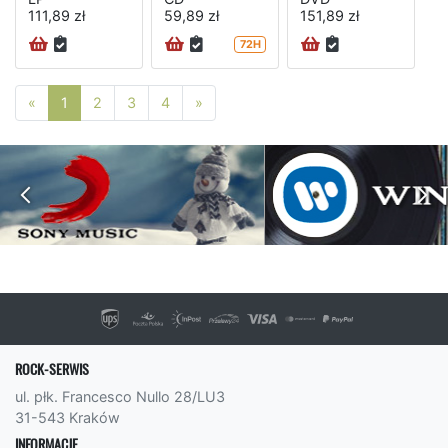
111,89 zł
59,89 zł
151,89 zł
72H
Poprzednia strona
Następna strona
«
1
2
3
4
»
ROCK-SERWIS
ul. płk. Francesco Nullo 28/LU3
31-543 Kraków
INFORMACJE