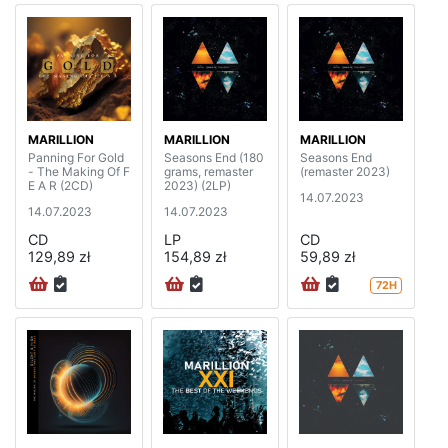
MARILLION
MARILLION
MARILLION
Panning For Gold
Seasons End (180
Seasons End
- The Making Of F
grams, remaster
(remaster 2023)
E A R (2CD)
2023) (2LP)
14.07.2023
14.07.2023
14.07.2023
CD
LP
CD
129,89 zł
154,89 zł
59,89 zł
72H