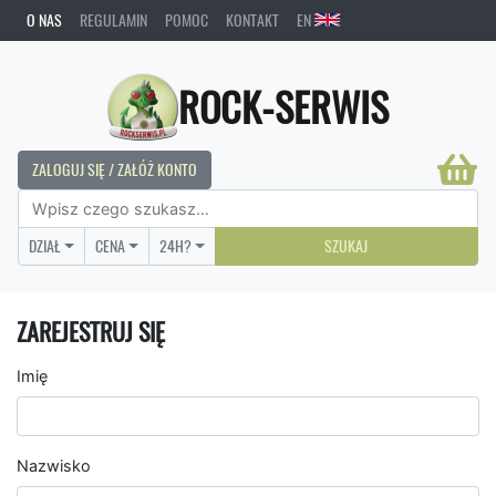
O NAS
REGULAMIN
POMOC
KONTAKT
EN
ROCK-SERWIS
ZALOGUJ SIĘ / ZAŁÓŻ KONTO
DZIAŁ
CENA
24H?
SZUKAJ
ZAREJESTRUJ SIĘ
Imię
Nazwisko