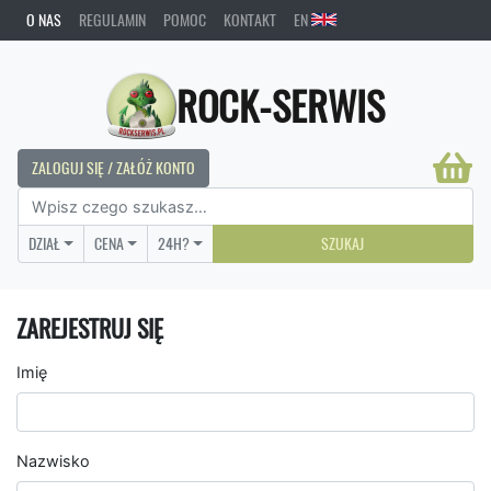
O NAS
REGULAMIN
POMOC
KONTAKT
EN
ROCK-SERWIS
ZALOGUJ SIĘ / ZAŁÓŻ KONTO
DZIAŁ
CENA
24H?
SZUKAJ
ZAREJESTRUJ SIĘ
Imię
Nazwisko