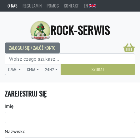
O NAS
REGULAMIN
POMOC
KONTAKT
EN
ROCK-SERWIS
ZALOGUJ SIĘ / ZAŁÓŻ KONTO
DZIAŁ
CENA
24H?
SZUKAJ
ZAREJESTRUJ SIĘ
Imię
Nazwisko