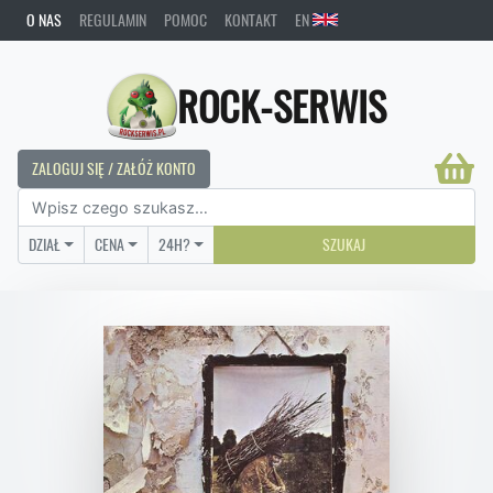
O NAS
REGULAMIN
POMOC
KONTAKT
EN
ROCK-SERWIS
ZALOGUJ SIĘ / ZAŁÓŻ KONTO
DZIAŁ
CENA
24H?
SZUKAJ