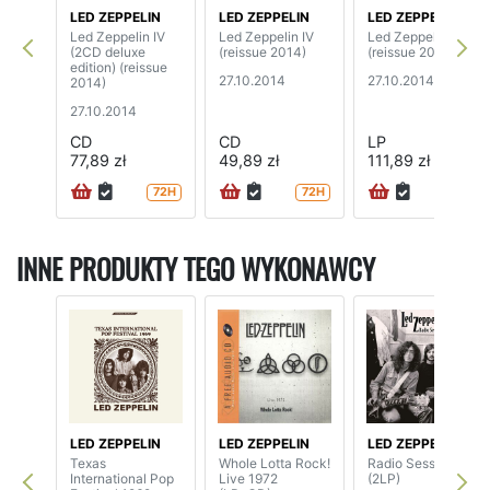
LED ZEPPELIN
LED ZEPPELIN
LED ZEPPELIN
Led Zeppelin IV
Led Zeppelin IV
Led Zeppelin IV
(2CD deluxe
(reissue 2014)
(reissue 2014)
edition) (reissue
27.10.2014
27.10.2014
2014)
27.10.2014
CD
CD
LP
77,89 zł
49,89 zł
111,89 zł
72H
72H
72H
INNE PRODUKTY TEGO WYKONAWCY
LED ZEPPELIN
LED ZEPPELIN
LED ZEPPELIN
Texas
Whole Lotta Rock!
Radio Sessions
International Pop
Live 1972
(2LP)