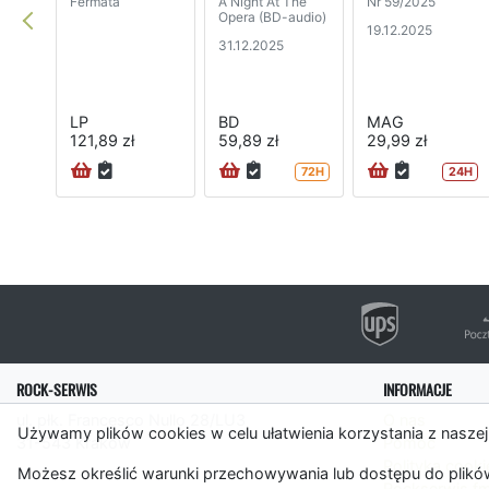
Fermata
A Night At The
Nr 59/2025
Opera (BD-audio)
19.12.2025
31.12.2025
LP
BD
MAG
121,89 zł
59,89 zł
29,99 zł
72H
24H
ROCK-SERWIS
INFORMACJE
ul. płk. Francesco Nullo 28/LU3
O nas
Używamy plików cookies w celu ułatwienia korzystania z naszej
31-543 Kraków
Pomoc
Polityka cooki
Możesz określić warunki przechowywania lub dostępu do plików
Rockserwis.f