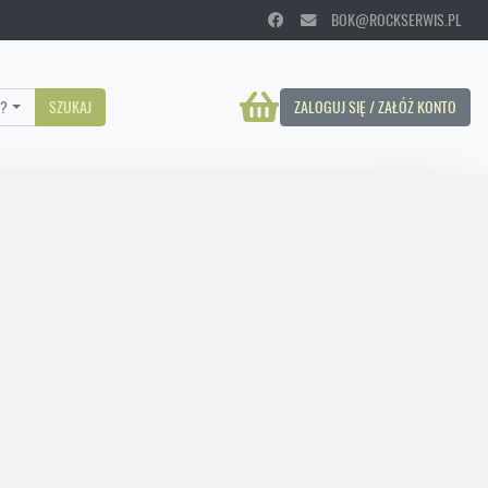
BOK@ROCKSERWIS.PL
?
SZUKAJ
ZALOGUJ SIĘ / ZAŁÓŻ KONTO