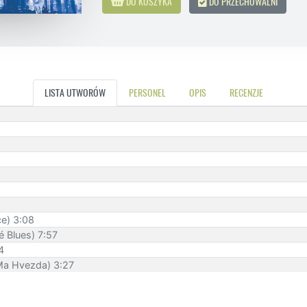
DO KOSZYKA
DO PRZECHOWALNI
LISTA UTWORÓW
PERSONEL
OPIS
RECENZJE
ce) 3:08
 Blues) 7:57
4
 Ma Hvezda) 3:27