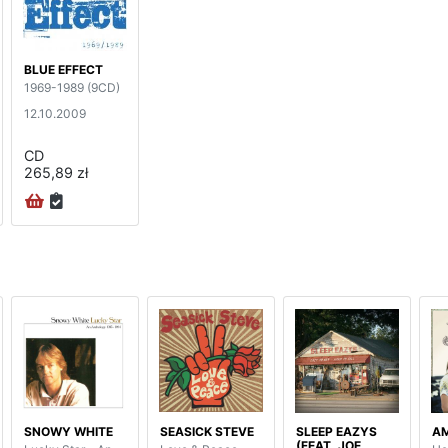
BLUE EFFECT
1969-1989 (9CD)
12.10.2009
CD
265,89 zł
SNOWY WHITE
SEASICK STEVE
SLEEP EAZYS
AM
(FEAT. JOE