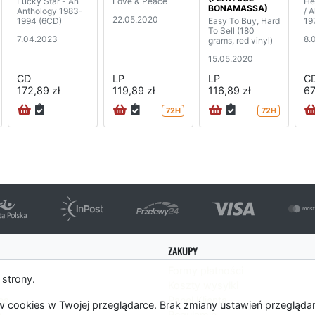
Lucky Star - An
Love & Peace
He
BONAMASSA)
Anthology 1983-
/ 
22.05.2020
1994 (6CD)
Easy To Buy, Hard
19
To Sell (180
7.04.2023
8.
grams, red vinyl)
15.05.2020
CD
LP
LP
C
172,89 zł
119,89 zł
116,89 zł
67
72H
72H
ZAKUPY
Formy płatności
 strony.
Koszty wysyłki
es
Panel Klienta
 cookies w Twojej przeglądarce. Brak zmiany ustawień przegląda
m
Regulamin