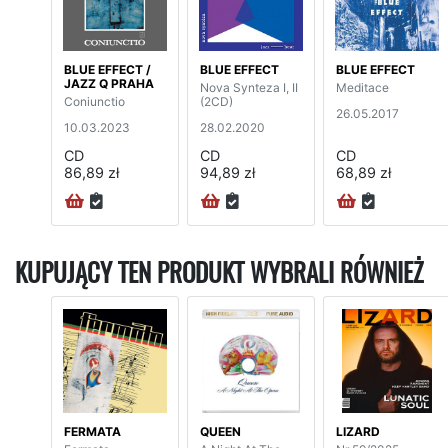
BLUE EFFECT /
BLUE EFFECT
BLUE EFFECT
JAZZ Q PRAHA
Nova Synteza I, II
Meditace
Coniunctio
(2CD)
26.05.2017
10.03.2023
28.02.2020
CD
CD
CD
86,89 zł
94,89 zł
68,89 zł
KUPUJĄCY TEN PRODUKT WYBRALI RÓWNIEŻ
FERMATA
QUEEN
LIZARD