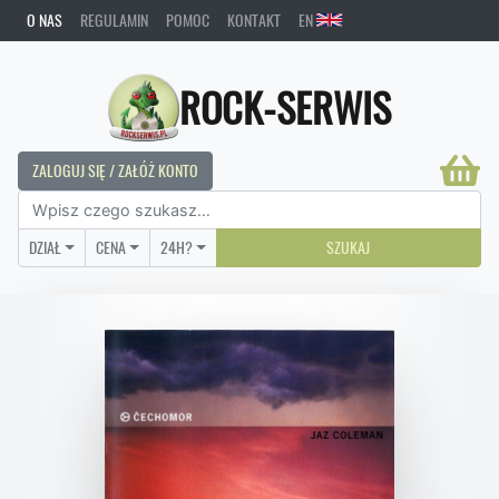
O NAS
REGULAMIN
POMOC
KONTAKT
EN
ROCK-SERWIS
ZALOGUJ SIĘ / ZAŁÓŻ KONTO
DZIAŁ
CENA
24H?
SZUKAJ