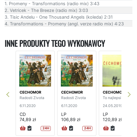
1. Promeny - Transformations (radio mix) 3:43
2. Vetricek - The Breeze (radio mix) 3:03
3. Tisic Andelu - One Thousand Angels (koleda) 2:31
4. Transformations - Promeny (angl. verze radio mix) 4:23
INNE PRODUKTY TEGO WYKONAWCY
CECHOMOR
CECHOMOR
CECHOMOR
Radosti Zivota
Radosti Zivota
To najlepsi (2LP)
6.11.2020
6.11.2020
24.05.2019
CD
LP
LP
74,89 zł
106,89 zł
120,89 zł
24H
24H