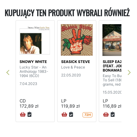
KUPUJĄCY TEN PRODUKT WYBRALI RÓWNIEŻ
SNOWY WHITE
SEASICK STEVE
SLEEP EAZYS
(FEAT. JOE
Lucky Star - An
Love & Peace
BONAMASSA)
Anthology 1983-
22.05.2020
1994 (6CD)
Easy To Buy, Hard
To Sell (180
7.04.2023
grams, red vinyl)
15.05.2020
CD
LP
LP
172,89 zł
119,89 zł
116,89 zł
72H
72H