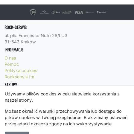
ROCK-SERWIS
ul. płk. Francesco Nullo 28/LU3
31-543 Kraków
INFORMACJE
O nas
Pomoc
Polityka cookies
Rockserwis.fm
ZAKUPY
Formy płatności
Używamy plików cookies w celu ułatwienia korzystania z
Koszty wysyłki
naszej strony.
Panel Klienta
Możesz określić warunki przechowywania lub dostępu do
Regulamin
plików cookies w Twojej przeglądarce. Brak zmiany ustawień
KONTAKT
przeglądarki oznacza zgodę na ich wykorzystywanie.
bok@rockserwis.pl