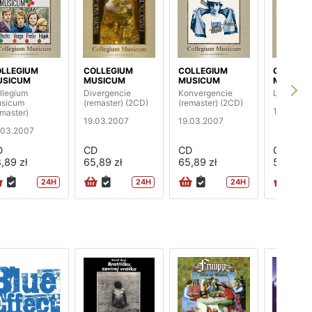
LLEGIUM
COLLEGIUM
COLLEGIUM
COLLEGI
USICUM
MUSICUM
MUSICUM
MUSICU
llegium
Divergencie
Konvergencie
Live (rema
sicum
(remaster) (2CD)
(remaster) (2CD)
19.03.20
emaster)
19.03.2007
19.03.2007
.03.2007
D
CD
CD
CD
,89 zł
65,89 zł
65,89 zł
58,89 zł
24H
24H
24H