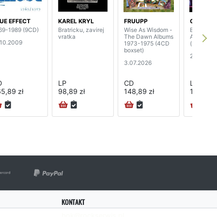
UE EFFECT
KAREL KRYL
FRUUPP
GREENSL
69-1989 (9CD)
Bratricku, zavirej
Wise As Wisdom -
Bedside 
vratka
The Dawn Albums
Are Extra
.10.2009
1973-1975 (4CD
(remaster
boxset)
27.09.20
3.07.2026
D
LP
CD
LP
5,89 zł
98,89 zł
148,89 zł
141,89 z
KONTAKT
bok@rockserwis.pl