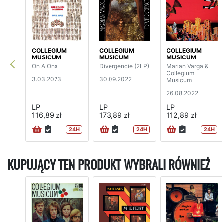
COLLEGIUM
COLLEGIUM
COLLEGIUM
MUSICUM
MUSICUM
MUSICUM
On A Ona
Divergencie (2LP)
Marian Varga &
Collegium
3.03.2023
30.09.2022
Musicum
26.08.2022
LP
LP
LP
116,89 zł
173,89 zł
112,89 zł
24H
24H
24H
KUPUJĄCY TEN PRODUKT WYBRALI RÓWNIEŻ