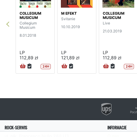
COLLEGIUM
M EFEKT
COLLEGIUM
MUSICUM
MUSICUM
Svitanie
Collegium
Live
10.10.2019
Musicum
21.03.2019
8.01.2018
LP
LP
LP
112,89 zł
121,89 zł
112,89 zł
24H
24H
ROCK-SERWIS
INFORMACJE
ul. płk. Francesco Nullo 28/LU3
O nas