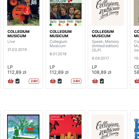
COLLEGIUM
COLLEGIUM
COLLEGIUM
CO
MUSICUM
MUSICUM
MUSICUM
M
Live
Collegium
Speak, Memory
Co
Musicum
(limited edition)
Mu
21.03.2019
(2LP)
(r
8.01.2018
6.09.2017
19
LP
LP
LP
C
112,89 zł
112,89 zł
108,89 zł
58
24H
24H