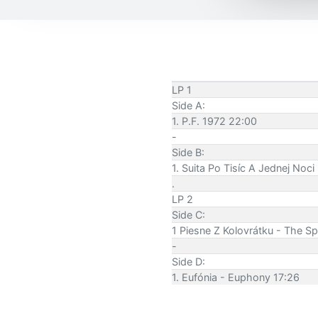
LP 1
Side A:
1. P.F. 1972 22:00
-
Side B:
1. Suita Po Tisíc A Jednej Noc
.
LP 2
Side C:
1 Piesne Z Kolovrátku - The S
-
Side D:
1. Eufónia - Euphony 17:26