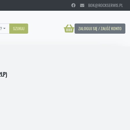
BOK@ROCKSERWIS.PL
?
SZUKAJ
ZALOGUJ SIĘ / ZAŁÓŻ KONTO
2LP)