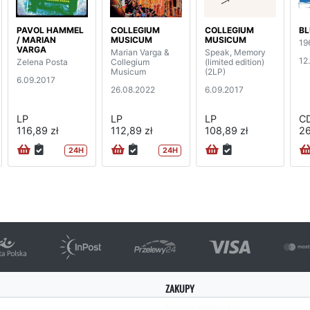
PAVOL HAMMEL
COLLEGIUM
COLLEGIUM
BL
/ MARIAN
MUSICUM
MUSICUM
19
VARGA
Marian Varga &
Speak, Memory
12
Zelena Posta
Collegium
(limited edition)
Musicum
(2LP)
6.09.2017
26.08.2022
6.09.2017
LP
LP
LP
C
116,89 zł
112,89 zł
108,89 zł
26
24H
24H
ZAKUPY
Formy płatności