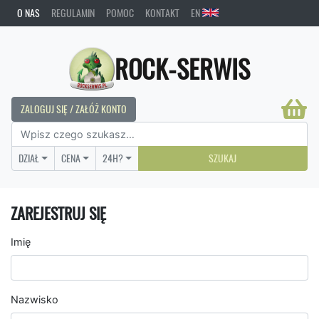
O NAS
REGULAMIN
POMOC
KONTAKT
EN
ROCK-SERWIS
ZALOGUJ SIĘ / ZAŁÓŻ KONTO
DZIAŁ
CENA
24H?
SZUKAJ
ZAREJESTRUJ SIĘ
Imię
Nazwisko