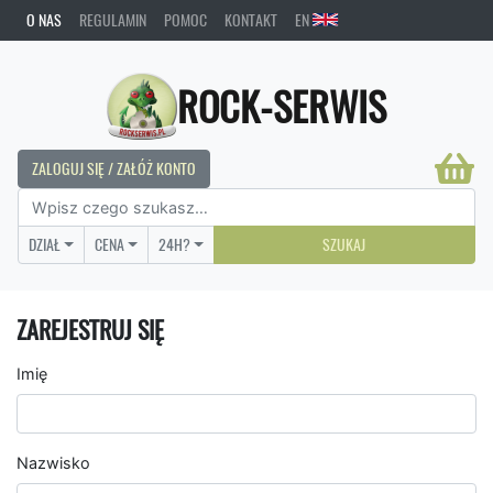
O NAS
REGULAMIN
POMOC
KONTAKT
EN
ROCK-SERWIS
ZALOGUJ SIĘ / ZAŁÓŻ KONTO
DZIAŁ
CENA
24H?
SZUKAJ
ZAREJESTRUJ SIĘ
Imię
Nazwisko