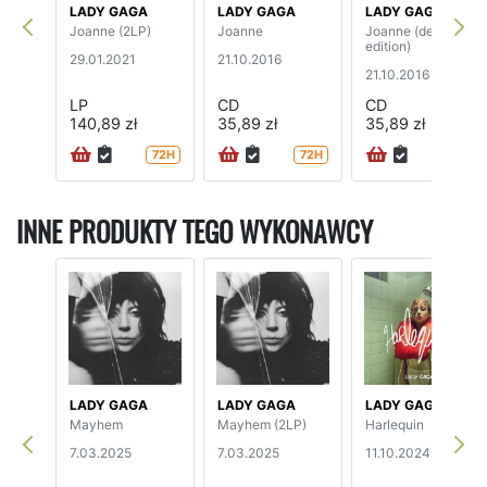
LADY GAGA
LADY GAGA
LADY GAGA
Joanne (2LP)
Joanne
Joanne (deluxe
edition)
29.01.2021
21.10.2016
21.10.2016
LP
CD
CD
140,89 zł
35,89 zł
35,89 zł
72H
72H
72H
INNE PRODUKTY TEGO WYKONAWCY
LADY GAGA
LADY GAGA
LADY GAGA
Mayhem
Mayhem (2LP)
Harlequin
7.03.2025
7.03.2025
11.10.2024