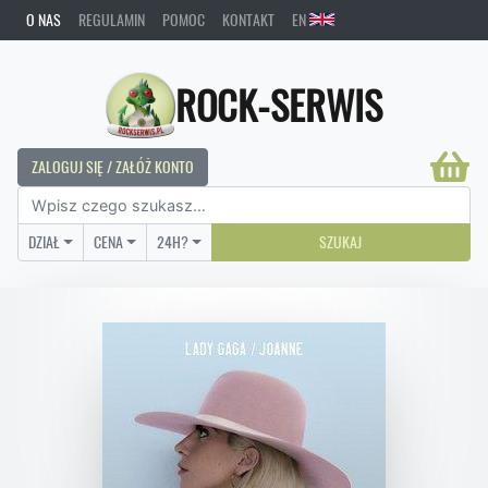
O NAS
REGULAMIN
POMOC
KONTAKT
EN
ROCK-SERWIS
ZALOGUJ SIĘ / ZAŁÓŻ KONTO
DZIAŁ
CENA
24H?
SZUKAJ