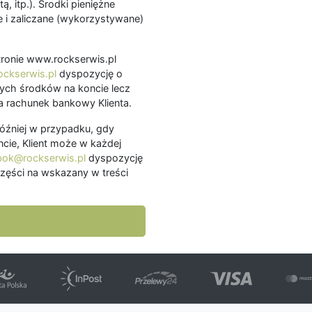
ą, itp.). Środki pieniężne
 i zaliczane (wykorzystywane)
.
 stronie www.rockserwis.pl
ckserwis.pl
dyspozycję o
ch środków na koncie lecz
 rachunek bankowy Klienta.
później w przypadku, gdy
cie, Klient może w każdej
bok@rockserwis.pl
dyspozycję
zęści na wskazany w treści