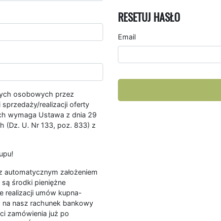
RESETUJ HASŁO
Email
nych osobowych przez
przedaży/realizacji oferty
ych wymaga Ustawa z dnia 29
 (Dz. U. Nr 133, poz. 833) z
upu!
ę z automatycznym założeniem
są środki pieniężne
e realizacji umów kupna-
a na nasz rachunek bankowy
ści zamówienia już po