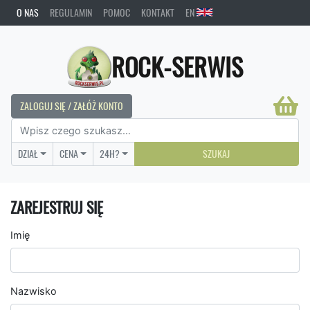
O NAS
REGULAMIN
POMOC
KONTAKT
EN
ROCK-SERWIS
ZALOGUJ SIĘ / ZAŁÓŻ KONTO
DZIAŁ
CENA
24H?
SZUKAJ
ZAREJESTRUJ SIĘ
Imię
Nazwisko