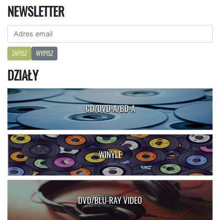
NEWSLETTER
ZAPISZ
WYPISZ
DZIAŁY
CD/DVD-A/BD-A
WINYLE
DVD/BLU-RAY VIDEO