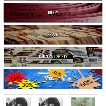
BILETY
KSIĄŻKI
GADŻETY/T-SHIRTY
WYPRZEDAŻ