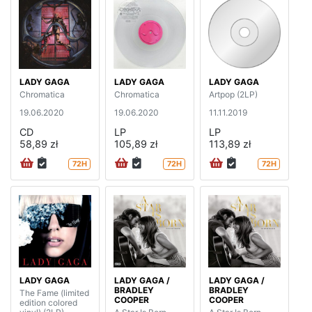
LADY GAGA
LADY GAGA
LADY GAGA
Chromatica
Chromatica
Artpop (2LP)
19.06.2020
19.06.2020
11.11.2019
CD
LP
LP
58,89 zł
105,89 zł
113,89 zł
72H
72H
72H
LADY GAGA
LADY GAGA /
LADY GAGA /
BRADLEY
BRADLEY
The Fame (limited
COOPER
COOPER
edition colored