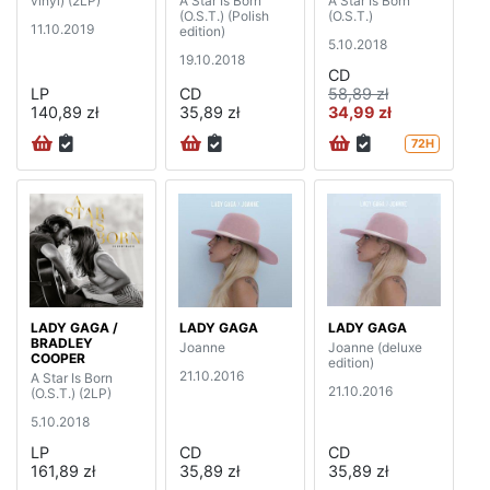
vinyl) (2LP)
A Star Is Born
A Star Is Born
(O.S.T.) (Polish
(O.S.T.)
11.10.2019
edition)
5.10.2018
19.10.2018
CD
LP
CD
58,89 zł
140,89 zł
35,89 zł
34,99 zł
72H
LADY GAGA /
LADY GAGA
LADY GAGA
BRADLEY
Joanne
Joanne (deluxe
COOPER
edition)
21.10.2016
A Star Is Born
21.10.2016
(O.S.T.) (2LP)
5.10.2018
LP
CD
CD
161,89 zł
35,89 zł
35,89 zł