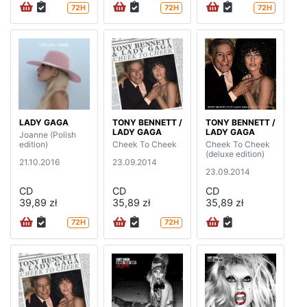
72H
72H
72H
LADY GAGA
TONY BENNETT /
TONY BENNETT /
LADY GAGA
LADY GAGA
Joanne (Polish
edition)
Cheek To Cheek
Cheek To Cheek
(deluxe edition)
21.10.2016
23.09.2014
23.09.2014
CD
CD
CD
39,89 zł
35,89 zł
35,89 zł
72H
72H