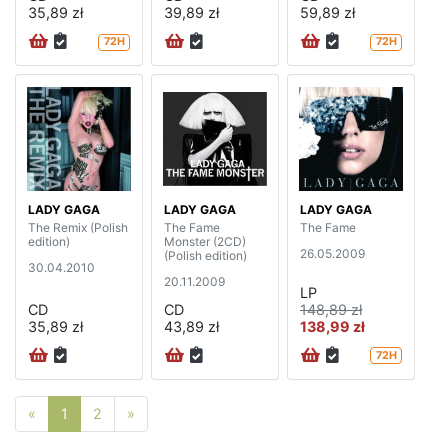
35,89 zł
39,89 zł
59,89 zł
72H
72H
LADY GAGA
LADY GAGA
LADY GAGA
The Remix (Polish
The Fame
The Fame
edition)
Monster (2CD)
26.05.2009
(Polish edition)
30.04.2010
20.11.2009
LP
CD
CD
148,89 zł
35,89 zł
43,89 zł
138,99 zł
72H
Poprzednia strona
Następna strona
«
1
2
»