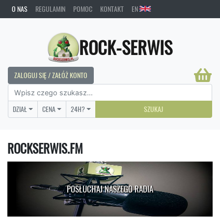
O NAS
REGULAMIN
POMOC
KONTAKT
EN
ROCK-SERWIS
ZALOGUJ SIĘ / ZAŁÓŻ KONTO
DZIAŁ
CENA
24H?
SZUKAJ
ROCKSERWIS.FM
POSŁUCHAJ NASZEGO RADIA