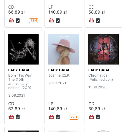
CD
LP
CD
66,89 zł
140,89 zł
58,89 zł
72H
LADY GAGA
LADY GAGA
LADY GAGA
Born This Way
Joanne (2LP)
Chromatica
The (10th
(Polish edition)
29.01.2021
anniversary
11.09.2020
edition) (2CD)
3.09.2021
CD
LP
CD
62,89 zł
140,89 zł
39,89 zł
72H