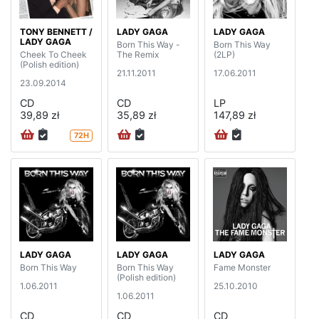
TONY BENNETT /
LADY GAGA
LADY GAGA
LADY GAGA
Born This Way -
Born This Way
Cheek To Cheek
The Remix
(2LP)
(Polish edition)
21.11.2011
17.06.2011
23.09.2014
CD
CD
LP
39,89 zł
35,89 zł
147,89 zł
72H
LADY GAGA
LADY GAGA
LADY GAGA
Born This Way
Born This Way
Fame Monster
(Polish edition)
1.06.2011
25.10.2010
1.06.2011
CD
CD
CD