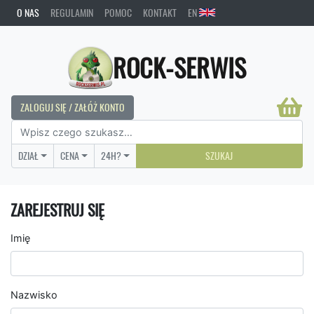
O NAS
REGULAMIN
POMOC
KONTAKT
EN
ROCK-SERWIS
ZALOGUJ SIĘ / ZAŁÓŻ KONTO
DZIAŁ
CENA
24H?
SZUKAJ
ZAREJESTRUJ SIĘ
Imię
Nazwisko