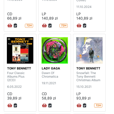
Cover)
11.10.2024
CD
LP
LP
66,89 zł
140,89 zł
140,89 zł
72H
72H
TONY BENNETT
LADY GAGA
TONY BENNETT
Four Classic
Dawn Of
Snowfall: The
Albums Plus
Chromatica
Tony Bennett
(2CD)
Christmas Album
19.11.2021
6.05.2022
15.10.2021
CD
CD
LP
39,89 zł
58,89 zł
93,89 zł
72H