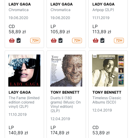
LADY GAGA
LADY GAGA
LADY GAGA
Chromatica
Chromatica
Artpop (2LP)
19.06.2020
19.06.2020
11.11.2019
CD
LP
LP
58,89 zł
105,89 zł
113,89 zł
72H
72H
72H
LADY GAGA
TONY BENNETT
TONY BENNETT
The Fame (limited
Duets Ii (180
Timeless Classic
edition colored
grams) (Music On
Albums (5CD)
vinyl) (2LP)
Vinyl edition)
12.04.2019
(2LP)
11.10.2019
12.04.2019
LP
LP
CD
140,89 zł
174,89 zł
53,89 zł