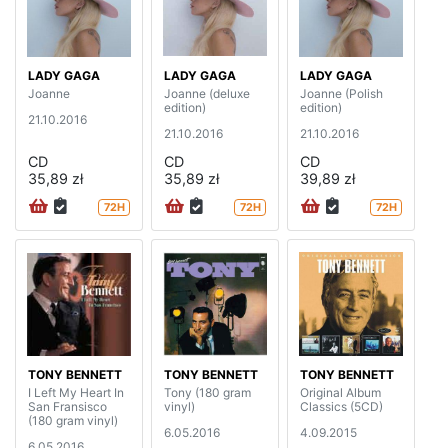
LADY GAGA
LADY GAGA
LADY GAGA
Joanne
Joanne (deluxe
Joanne (Polish
edition)
edition)
21.10.2016
21.10.2016
21.10.2016
CD
CD
CD
35,89 zł
35,89 zł
39,89 zł
72H
72H
72H
TONY BENNETT
TONY BENNETT
TONY BENNETT
I Left My Heart In
Tony (180 gram
Original Album
San Fransisco
vinyl)
Classics (5CD)
(180 gram vinyl)
6.05.2016
4.09.2015
6.05.2016