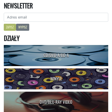
NEWSLETTER
ZAPISZ
WYPISZ
DZIAŁY
CD/DVD-A/BD-A
WINYLE
DVD/BLU-RAY VIDEO