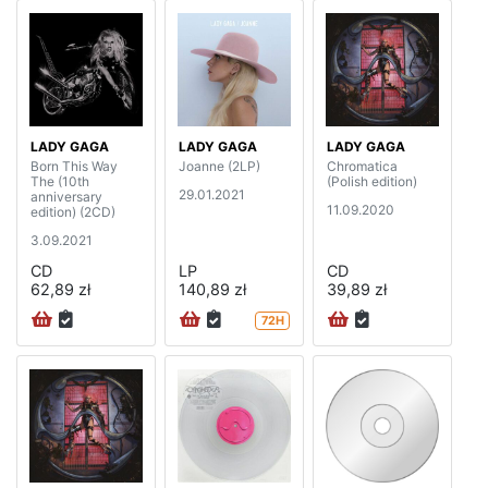
LADY GAGA
LADY GAGA
LADY GAGA
Born This Way
Joanne (2LP)
Chromatica
The (10th
(Polish edition)
29.01.2021
anniversary
11.09.2020
edition) (2CD)
3.09.2021
CD
LP
CD
62,89 zł
140,89 zł
39,89 zł
72H