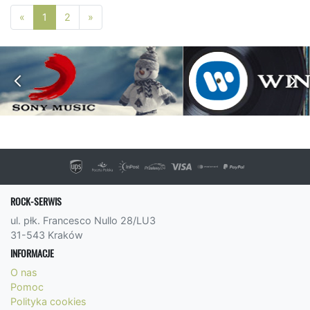
Poprzednia strona
Następna strona
«
1
2
»
ROCK-SERWIS
ul. płk. Francesco Nullo 28/LU3
31-543 Kraków
INFORMACJE
O nas
Pomoc
Polityka cookies