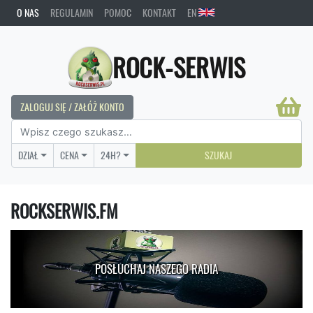
O NAS
REGULAMIN
POMOC
KONTAKT
EN
ROCK-SERWIS
ZALOGUJ SIĘ / ZAŁÓŻ KONTO
DZIAŁ
CENA
24H?
SZUKAJ
ROCKSERWIS.FM
POSŁUCHAJ NASZEGO RADIA