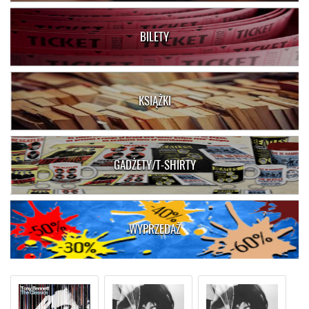
BILETY
KSIĄŻKI
GADŻETY/T-SHIRTY
WYPRZEDAŻ