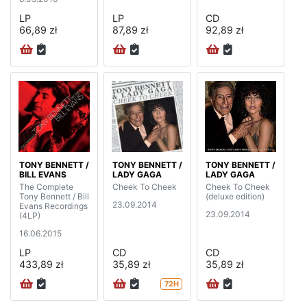
LP
LP
CD
66,89 zł
87,89 zł
92,89 zł
TONY BENNETT /
TONY BENNETT /
TONY BENNETT /
BILL EVANS
LADY GAGA
LADY GAGA
The Complete
Cheek To Cheek
Cheek To Cheek
Tony Bennett / Bill
(deluxe edition)
23.09.2014
Evans Recordings
23.09.2014
(4LP)
16.06.2015
LP
CD
CD
433,89 zł
35,89 zł
35,89 zł
72H