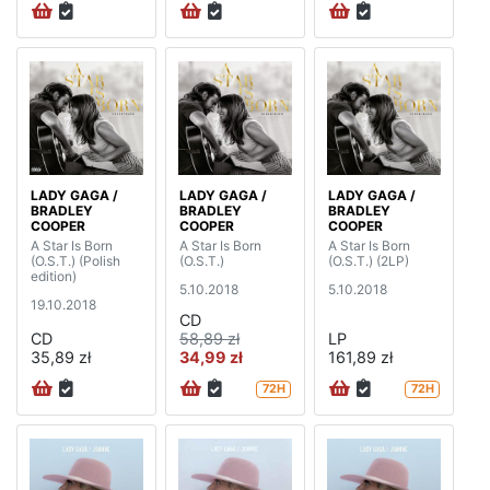
LADY GAGA /
LADY GAGA /
LADY GAGA /
BRADLEY
BRADLEY
BRADLEY
COOPER
COOPER
COOPER
A Star Is Born
A Star Is Born
A Star Is Born
(O.S.T.) (Polish
(O.S.T.)
(O.S.T.) (2LP)
edition)
5.10.2018
5.10.2018
19.10.2018
CD
CD
58,89 zł
LP
35,89 zł
34,99 zł
161,89 zł
72H
72H