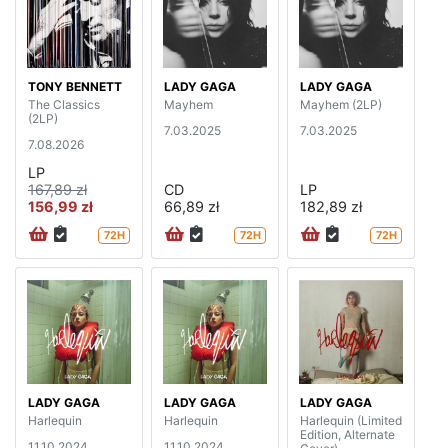
TONY BENNETT
LADY GAGA
LADY GAGA
The Classics
Mayhem
Mayhem (2LP)
(2LP)
7.03.2025
7.03.2025
7.08.2026
LP
167,89 zł
CD
LP
156,99 zł
66,89 zł
182,89 zł
72H
72H
72H
LADY GAGA
LADY GAGA
LADY GAGA
Harlequin
Harlequin
Harlequin (Limited
Edition, Alternate
11.10.2024
11.10.2024