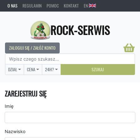
O NAS
REGULAMIN
POMOC
KONTAKT
EN
ROCK-SERWIS
ZALOGUJ SIĘ / ZAŁÓŻ KONTO
DZIAŁ
CENA
24H?
SZUKAJ
ZAREJESTRUJ SIĘ
Imię
Nazwisko