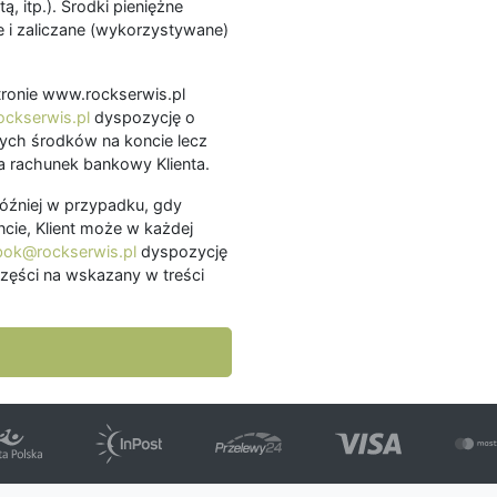
ą, itp.). Środki pieniężne
 i zaliczane (wykorzystywane)
.
 stronie www.rockserwis.pl
ckserwis.pl
dyspozycję o
ch środków na koncie lecz
 rachunek bankowy Klienta.
później w przypadku, gdy
cie, Klient może w każdej
bok@rockserwis.pl
dyspozycję
zęści na wskazany w treści