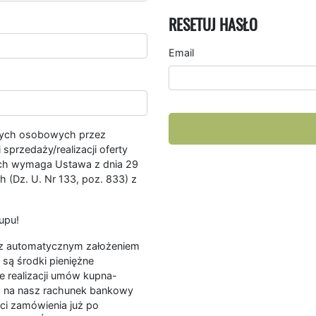
RESETUJ HASŁO
Email
nych osobowych przez
przedaży/realizacji oferty
ych wymaga Ustawa z dnia 29
 (Dz. U. Nr 133, poz. 833) z
upu!
ę z automatycznym założeniem
są środki pieniężne
e realizacji umów kupna-
a na nasz rachunek bankowy
ści zamówienia już po