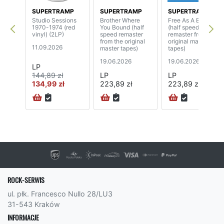
SUPERTRAMP
SUPERTRAMP
SUPERTRAMP
Studio Sessions
Brother Where
Free As A Bird
1970-1974 (red
You Bound (half
(half speed
vinyl) (2LP)
speed remaster
remaster from the
from the original
original master
11.09.2026
master tapes)
tapes)
19.06.2026
19.06.2026
LP
144,89 zł
LP
LP
134,99 zł
223,89 zł
223,89 zł
ROCK-SERWIS
ul. płk. Francesco Nullo 28/LU3
31-543 Kraków
INFORMACJE