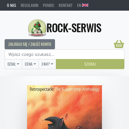
O NAS
REGULAMIN
POMOC
KONTAKT
EN
ROCK-SERWIS
ZALOGUJ SIĘ / ZAŁÓŻ KONTO
DZIAŁ
CENA
24H?
SZUKAJ