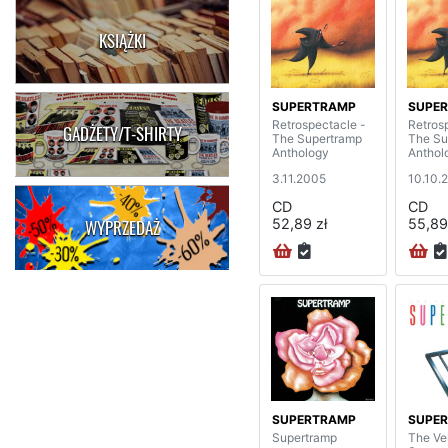
KSIĄŻKI
SUPERTRAMP
SUPE
Retrospectacle -
Retros
GADŻETY/T-SHIRTY
The Supertramp
The Su
Anthology
Anthol
3.11.2005
10.10.
CD
CD
52,89 zł
55,89
WYPRZEDAŻ
SUPERTRAMP
SUPE
Supertramp
The Ve