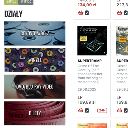
ZAPISZ
WYPISZ
134,99 zł
223,8
DZIAŁY
CD/DVD-A/BD-A
WINYLE
SUPERTRAMP
SUPE
Crime Of The
Crisis
Century (half
Crisis?
speed remaster
remast
from the original
origina
master tapes)
tapes)
DVD/BLU-RAY VIDEO
29.08.2025
29.08.
LP
LP
169,89 zł
169,8
24H
BILETY