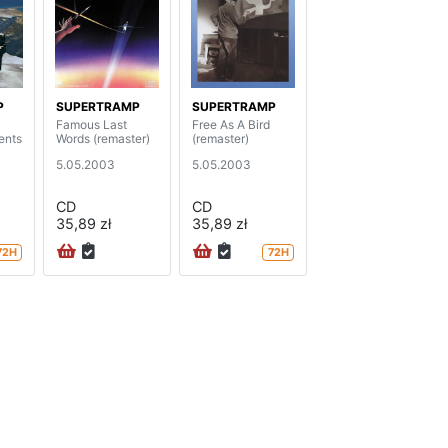
P
SUPERTRAMP
SUPERTRAMP
Famous Last
Free As A Bird
ents
Words (remaster)
(remaster)
5.05.2003
5.05.2003
CD
CD
35,89 zł
35,89 zł
72H
72H