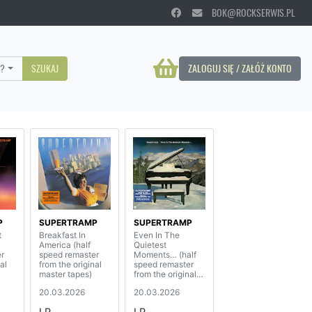
BOK@ROCKSERWIS.PL
?
SZUKAJ
ZALOGUJ SIĘ / ZAŁÓŻ KONTO
P
SUPERTRAMP
SUPERTRAMP
t
Breakfast In
Even In The
America (half
Quietest
r
speed remaster
Moments… (half
al
from the original
speed remaster
master tapes)
from the original
master tapes)
20.03.2026
20.03.2026
LP
LP