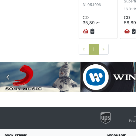
Supert
31.05.1996
16.01.
CD
CD
35,89 zł
58,89
Poprzednia strona
Następna stro
«
1
»
ROCK-SERWIS
INFORMACJE