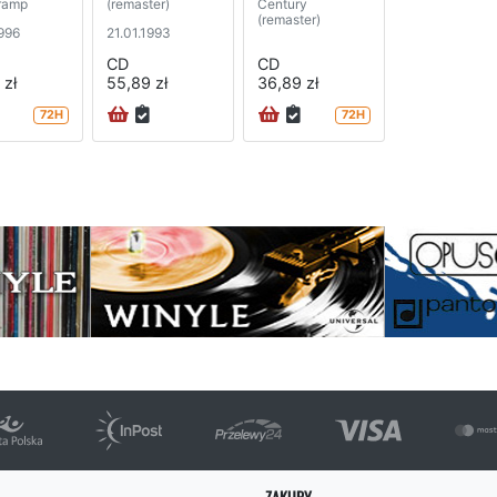
ramp
(remaster)
Century
(remaster)
1996
21.01.1993
CD
CD
 zł
55,89 zł
36,89 zł
72H
72H
na
ZAKUPY