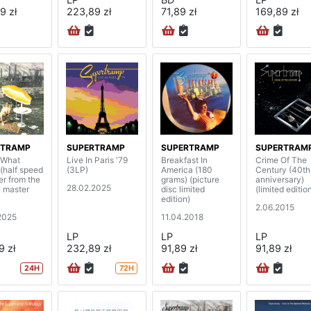
9 zł
223,89 zł
71,89 zł
169,89 zł
RTRAMP
SUPERTRAMP
SUPERTRAMP
SUPERTRAM
? What
Live In Paris '79
Breakfast In
Crime Of The
 (half speed
(3LP)
America (180
Century (40th
er from the
grams) (picture
anniversary)
28.02.2025
l master
disc limited
(limited editio
edition)
2.06.2015
2025
11.04.2018
LP
LP
LP
9 zł
232,89 zł
91,89 zł
91,89 zł
24H
72H