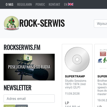
O NAS
REGULAMIN
POMOC
KONTAKT
EN
ROCK-SERWIS
ROCKSERWIS.FM
POSŁUCHAJ NASZEGO RADIA
SUPERTRAMP
SUPE
Studio Sessions
Brothe
1970-1974 (red
You Bo
NEWSLETTER
vinyl) (2LP)
speed 
from th
11.09.2026
master
19.06.
LP
144,89 zł
LP