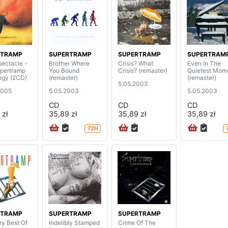
RTRAMP
SUPERTRAMP
SUPERTRAMP
SUPERTRAM
pectacle -
Brother Where
Crisis? What
Even In The
pertramp
You Bound
Crisis? (remaster)
Quietest Mom
ogy (2CD)
(remaster)
(remaster)
5.05.2003
2005
5.05.2003
5.05.2003
CD
CD
CD
 zł
35,89 zł
35,89 zł
35,89 zł
72H
RTRAMP
SUPERTRAMP
SUPERTRAMP
ry Best Of
Indelibly Stamped
Crime Of The