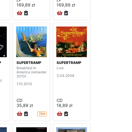
169,89 zł
169,89 zł
P
SUPERTRAMP
SUPERTRAMP
Breakfast In
Live
America (remaster
3.04.2006
2010)
n)
1.10.2010
CD
CD
35,89 zł
18,89 zł
72H