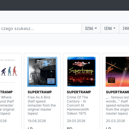
DZIAŁ
CENA
24H
RTRAMP
SUPERTRAMP
SUPERTRAMP
SUPERTRAM
r Where
Free As A Bird
Crime Of The
„… famous las
und (half
(half speed
Century - In
words…” (half
remaster
remaster from the
Concert At
speed remaste
e original
original master
Hammersmith
from the origin
 tapes)
tapes)
Odeon 1975
master tapes)
2026
19.06.2026
29.05.2026
20.03.2026
LP
BD
LP