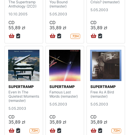
The Supertramp
You Bound
Crisis? (remaster)
Anthology (2CD)
(remaster)
5.05.2003
10.10.2005
5.05.2003
CD
CD
CD
55,89 zł
35,89 zł
35,89 zł
72H
SUPERTRAMP
SUPERTRAMP
SUPERTRAMP
Even In The
Famous Last
Free As A Bird
Quietest Moments
Words (remaster)
(remaster)
(remaster)
5.05.2003
5.05.2003
5.05.2003
CD
CD
CD
35,89 zł
35,89 zł
35,89 zł
72H
72H