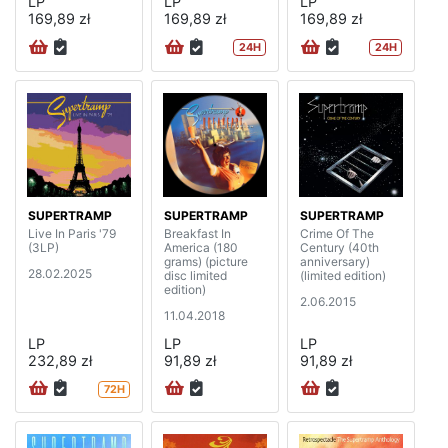
LP
LP
LP
169,89 zł
169,89 zł
169,89 zł
24H
24H
SUPERTRAMP
SUPERTRAMP
SUPERTRAMP
Live In Paris '79
Breakfast In
Crime Of The
(3LP)
America (180
Century (40th
grams) (picture
anniversary)
28.02.2025
disc limited
(limited edition)
edition)
2.06.2015
11.04.2018
LP
LP
LP
232,89 zł
91,89 zł
91,89 zł
72H