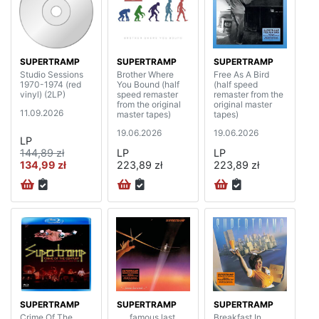
SUPERTRAMP
SUPERTRAMP
SUPERTRAMP
Studio Sessions
Brother Where
Free As A Bird
1970-1974 (red
You Bound (half
(half speed
vinyl) (2LP)
speed remaster
remaster from the
from the original
original master
11.09.2026
master tapes)
tapes)
19.06.2026
19.06.2026
LP
144,89 zł
LP
LP
134,99 zł
223,89 zł
223,89 zł
SUPERTRAMP
SUPERTRAMP
SUPERTRAMP
Crime Of The
„… famous last
Breakfast In