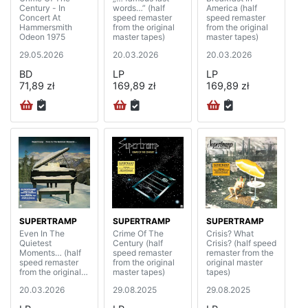
Century - In
words…” (half
America (half
Concert At
speed remaster
speed remaster
Hammersmith
from the original
from the original
Odeon 1975
master tapes)
master tapes)
29.05.2026
20.03.2026
20.03.2026
BD
LP
LP
71,89 zł
169,89 zł
169,89 zł
SUPERTRAMP
SUPERTRAMP
SUPERTRAMP
Even In The
Crime Of The
Crisis? What
Quietest
Century (half
Crisis? (half speed
Moments… (half
speed remaster
remaster from the
speed remaster
from the original
original master
from the original
master tapes)
tapes)
master tapes)
20.03.2026
29.08.2025
29.08.2025