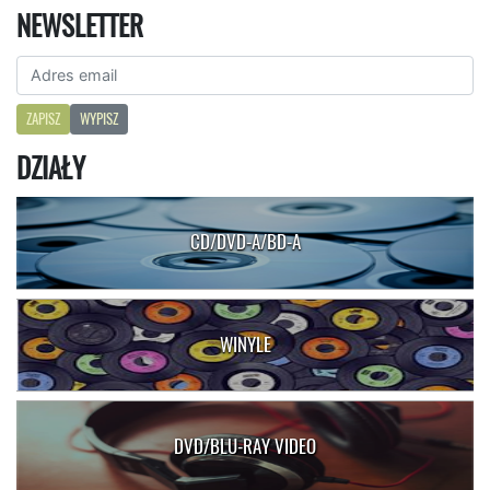
NEWSLETTER
ZAPISZ
WYPISZ
DZIAŁY
CD/DVD-A/BD-A
WINYLE
DVD/BLU-RAY VIDEO