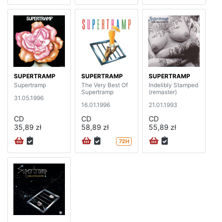
SUPERTRAMP
SUPERTRAMP
SUPERTRAMP
Supertramp
The Very Best Of
Indelibly Stamped
Supertramp
(remaster)
31.05.1996
16.01.1996
21.01.1993
CD
CD
CD
35,89 zł
58,89 zł
55,89 zł
72H