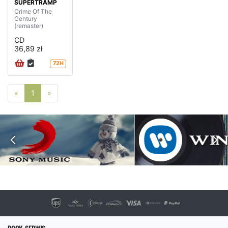
SUPERTRAMP
Crime Of The
Century
(remaster)
CD
36,89 zł
72H
Poprzednia strona
Następna strona
«
1
»