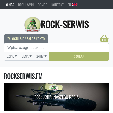
O NAS
REGULAMIN
POMOC
KONTAKT
EN
ROCK-SERWIS
ZALOGUJ SIĘ / ZAŁÓŻ KONTO
DZIAŁ
CENA
24H?
SZUKAJ
ROCKSERWIS.FM
POSŁUCHAJ NASZEGO RADIA