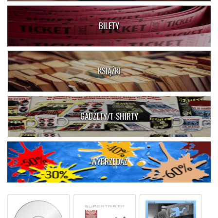
BILETY
KSIĄŻKI
GADŻETY/T-SHIRTY
WYPRZEDAŻ