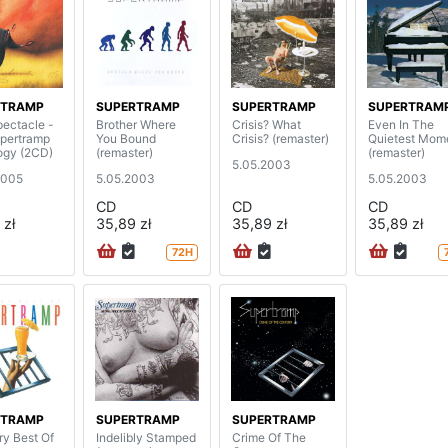
RTRAMP
SUPERTRAMP
SUPERTRAMP
SUPERTRAM
pectacle -
Brother Where
Crisis? What
Even In The
pertramp
You Bound
Crisis? (remaster)
Quietest Mom
ogy (2CD)
(remaster)
(remaster)
5.05.2003
2005
5.05.2003
5.05.2003
CD
CD
CD
 zł
35,89 zł
35,89 zł
35,89 zł
72H
RTRAMP
SUPERTRAMP
SUPERTRAMP
ry Best Of
Indelibly Stamped
Crime Of The