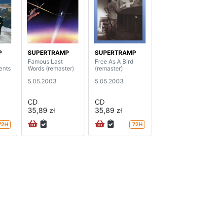
P
SUPERTRAMP
SUPERTRAMP
Famous Last
Free As A Bird
ents
Words (remaster)
(remaster)
5.05.2003
5.05.2003
CD
CD
35,89 zł
35,89 zł
72H
72H