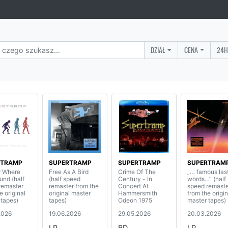
DZIAŁ
CENA
24H
RTRAMP
SUPERTRAMP
SUPERTRAMP
SUPERTRAM
r Where
Free As A Bird
Crime Of The
„… famous las
und (half
(half speed
Century - In
words…” (half
remaster
remaster from the
Concert At
speed remaste
e original
original master
Hammersmith
from the origin
 tapes)
tapes)
Odeon 1975
master tapes)
2026
19.06.2026
29.05.2026
20.03.2026
LP
BD
LP