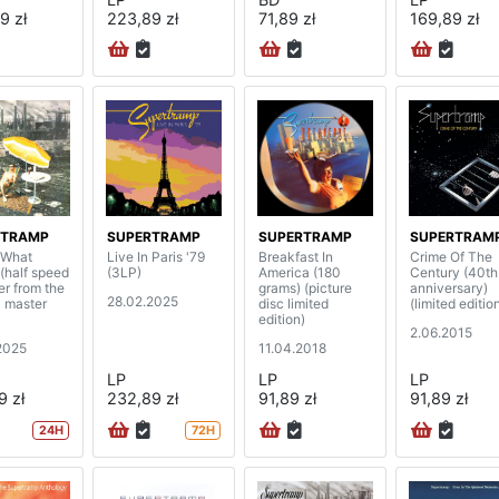
9 zł
223,89 zł
71,89 zł
169,89 zł
RTRAMP
SUPERTRAMP
SUPERTRAMP
SUPERTRAM
? What
Live In Paris '79
Breakfast In
Crime Of The
 (half speed
(3LP)
America (180
Century (40th
er from the
grams) (picture
anniversary)
28.02.2025
l master
disc limited
(limited editio
edition)
2.06.2015
2025
11.04.2018
LP
LP
LP
9 zł
232,89 zł
91,89 zł
91,89 zł
24H
72H