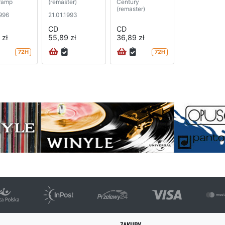
ramp
(remaster)
Century
(remaster)
1996
21.01.1993
CD
CD
 zł
55,89 zł
36,89 zł
72H
72H
na
ZAKUPY