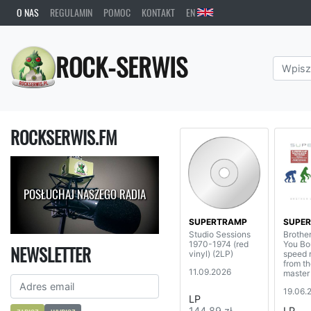
O NAS
REGULAMIN
POMOC
KONTAKT
EN
ROCK-SERWIS
ROCKSERWIS.FM
POSŁUCHAJ NASZEGO RADIA
SUPERTRAMP
SUPE
Studio Sessions
Brothe
1970-1974 (red
You Bo
NEWSLETTER
vinyl) (2LP)
speed 
from th
11.09.2026
master
19.06.
LP
144,89 zł
LP