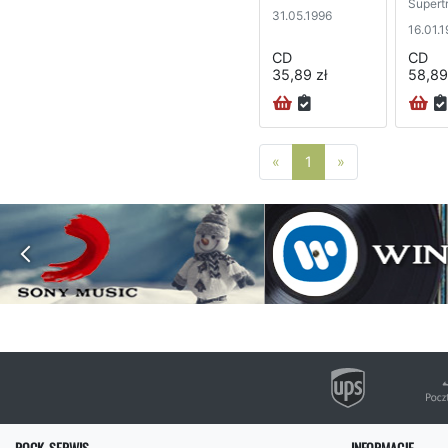
Supert
31.05.1996
16.01.
CD
CD
35,89 zł
58,89
Poprzednia strona
Następna stro
«
1
»
ROCK-SERWIS
INFORMACJE