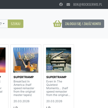
BOK@ROCKSERWIS.PL
?
SZUKAJ
ZALOGUJ SIĘ / ZAŁÓŻ KONTO
P
SUPERTRAMP
SUPERTRAMP
t
Breakfast In
Even In The
America (half
Quietest
r
speed remaster
Moments… (half
al
from the original
speed remaster
master tapes)
from the original
master tapes)
20.03.2026
20.03.2026
LP
LP