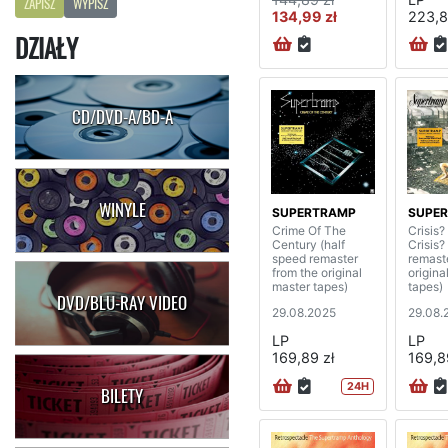
ZAPISZ
WYPISZ
134,99 zł
223,8
DZIAŁY
CD/DVD-A/BD-A
WINYLE
SUPERTRAMP
SUPE
Crime Of The
Crisis
Century (half
Crisis?
speed remaster
remast
from the original
origina
master tapes)
tapes)
DVD/BLU-RAY VIDEO
29.08.2025
29.08.
LP
LP
169,89 zł
169,8
24H
BILETY