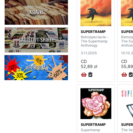
KSIĄŻKI
SUPERTRAMP
SUPE
Retrospectacle -
Retros
GADŻETY/T-SHIRTY
The Supertramp
The Su
Anthology
Anthol
3.11.2005
10.10.
CD
CD
52,89 zł
55,89
WYPRZEDAŻ
SUPERTRAMP
SUPE
Supertramp
The Ve