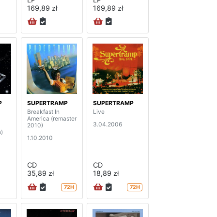
169,89 zł
169,89 zł
P
SUPERTRAMP
SUPERTRAMP
Breakfast In
Live
America (remaster
3.04.2006
2010)
n)
1.10.2010
CD
CD
35,89 zł
18,89 zł
72H
72H