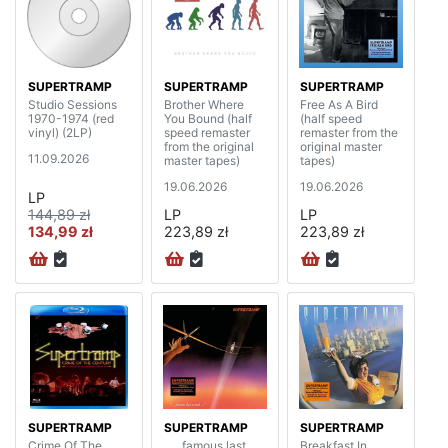
SUPERTRAMP
SUPERTRAMP
SUPERTRAMP
Studio Sessions
Brother Where
Free As A Bird
1970-1974 (red
You Bound (half
(half speed
vinyl) (2LP)
speed remaster
remaster from the
from the original
original master
11.09.2026
master tapes)
tapes)
19.06.2026
19.06.2026
LP
144,89 zł
LP
LP
134,99 zł
223,89 zł
223,89 zł
SUPERTRAMP
SUPERTRAMP
SUPERTRAMP
Crime Of The
„… famous last
Breakfast In