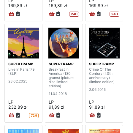
LP
LP
LP
169,89 zł
169,89 zł
169,89 zł
24H
24H
SUPERTRAMP
SUPERTRAMP
SUPERTRAMP
Live In Paris '79
Breakfast In
Crime Of The
(3LP)
America (180
Century (40th
grams) (picture
anniversary)
28.02.2025
disc limited
(limited edition)
edition)
2.06.2015
11.04.2018
LP
LP
LP
232,89 zł
91,89 zł
91,89 zł
72H