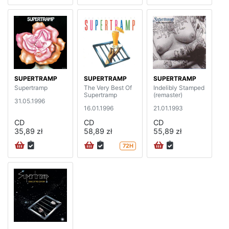
SUPERTRAMP
SUPERTRAMP
SUPERTRAMP
Supertramp
The Very Best Of
Indelibly Stamped
Supertramp
(remaster)
31.05.1996
16.01.1996
21.01.1993
CD
CD
CD
35,89 zł
58,89 zł
55,89 zł
72H