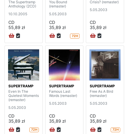
The Supertramp
You Bound
Crisis? (remaster)
Anthology (2CD)
(remaster)
5.05.2003
10.10.2005
5.05.2003
CD
CD
CD
55,89 zł
35,89 zł
35,89 zł
72H
SUPERTRAMP
SUPERTRAMP
SUPERTRAMP
Even In The
Famous Last
Free As A Bird
Quietest Moments
Words (remaster)
(remaster)
(remaster)
5.05.2003
5.05.2003
5.05.2003
CD
CD
CD
35,89 zł
35,89 zł
35,89 zł
72H
72H