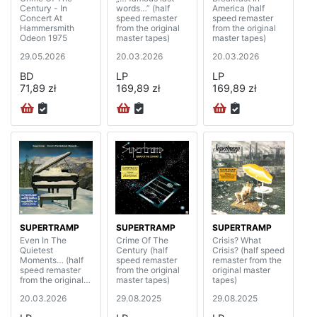
Century - In
words…” (half
America (half
Concert At
speed remaster
speed remaster
Hammersmith
from the original
from the original
Odeon 1975
master tapes)
master tapes)
29.05.2026
20.03.2026
20.03.2026
BD
LP
LP
71,89 zł
169,89 zł
169,89 zł
SUPERTRAMP
SUPERTRAMP
SUPERTRAMP
Even In The
Crime Of The
Crisis? What
Quietest
Century (half
Crisis? (half speed
Moments… (half
speed remaster
remaster from the
speed remaster
from the original
original master
from the original
master tapes)
tapes)
master tapes)
20.03.2026
29.08.2025
29.08.2025