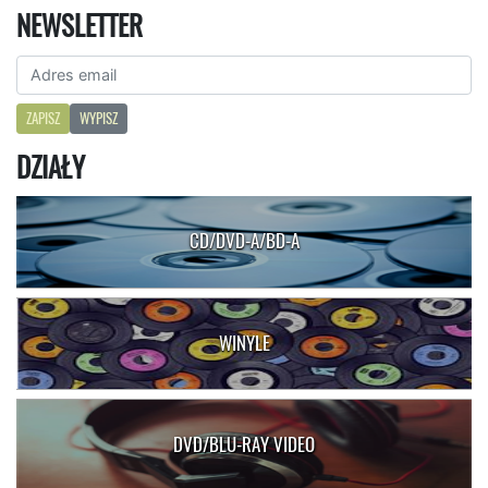
NEWSLETTER
ZAPISZ
WYPISZ
DZIAŁY
CD/DVD-A/BD-A
WINYLE
DVD/BLU-RAY VIDEO