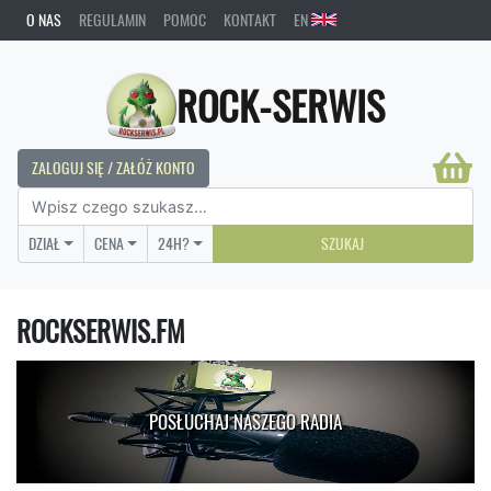
O NAS
REGULAMIN
POMOC
KONTAKT
EN
ROCK-SERWIS
ZALOGUJ SIĘ / ZAŁÓŻ KONTO
DZIAŁ
CENA
24H?
SZUKAJ
ROCKSERWIS.FM
POSŁUCHAJ NASZEGO RADIA