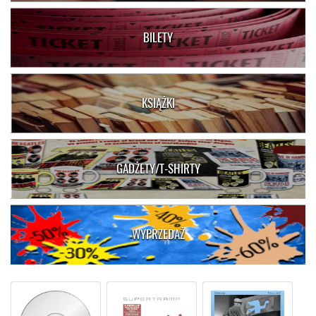
BILETY
KSIĄŻKI
GADŻETY/T-SHIRTY
WYPRZEDAŻ