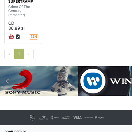
SUPERTRAMP
Crime Of The
Century
(remaster)
CD
36,89 zł
72H
Poprzednia strona
Następna strona
«
1
»