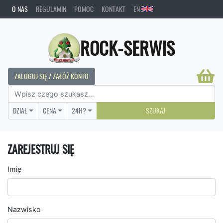
O NAS
REGULAMIN
POMOC
KONTAKT
EN
ROCK-SERWIS
ZALOGUJ SIĘ / ZAŁÓŻ KONTO
DZIAŁ
CENA
24H?
SZUKAJ
ZAREJESTRUJ SIĘ
Imię
Nazwisko