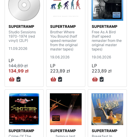
SUPERTRAMP
SUPERTRAMP
SUPERTRAMP
Studio Sessions
Brother Where
Free As A Bird
1970-1974 (red
You Bound (half
(half speed
vinyl) (2LP)
speed remaster
remaster from the
from the original
original master
11.09.2026
master tapes)
tapes)
19.06.2026
19.06.2026
LP
144,89 zł
LP
LP
134,99 zł
223,89 zł
223,89 zł
SUPERTRAMP
SUPERTRAMP
SUPERTRAMP
Crime Of The
„… famous last
Breakfast In