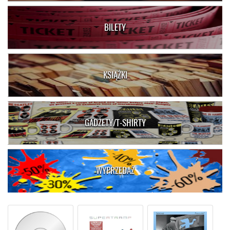
BILETY
KSIĄŻKI
GADŻETY/T-SHIRTY
WYPRZEDAŻ