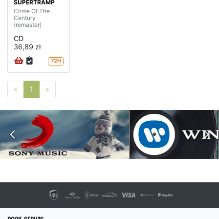
SUPERTRAMP
Crime Of The
Century
(remaster)
CD
36,89 zł
72H
Poprzednia strona
Następna strona
«
1
»