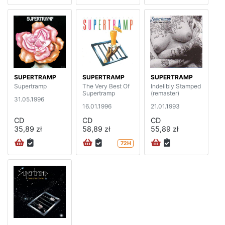
SUPERTRAMP
SUPERTRAMP
SUPERTRAMP
Supertramp
The Very Best Of
Indelibly Stamped
Supertramp
(remaster)
31.05.1996
16.01.1996
21.01.1993
CD
CD
CD
35,89 zł
58,89 zł
55,89 zł
72H