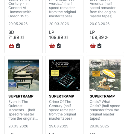
Century - In
words…” (half
America (half
Concert At
speed remaster
speed remaster
Hammersmith
from the original
from the original
Odeon 1975
master tapes)
master tapes)
29.05.2026
20.03.2026
20.03.2026
BD
LP
LP
71,89 zł
169,89 zł
169,89 zł
SUPERTRAMP
SUPERTRAMP
SUPERTRAMP
Even In The
Crime Of The
Crisis? What
Quietest
Century (half
Crisis? (half speed
Moments… (half
speed remaster
remaster from the
speed remaster
from the original
original master
from the original
master tapes)
tapes)
master tapes)
20.03.2026
29.08.2025
29.08.2025