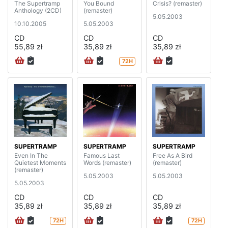
The Supertramp
You Bound
Crisis? (remaster)
Anthology (2CD)
(remaster)
5.05.2003
10.10.2005
5.05.2003
CD
CD
CD
55,89 zł
35,89 zł
35,89 zł
72H
SUPERTRAMP
SUPERTRAMP
SUPERTRAMP
Even In The
Famous Last
Free As A Bird
Quietest Moments
Words (remaster)
(remaster)
(remaster)
5.05.2003
5.05.2003
5.05.2003
CD
CD
CD
35,89 zł
35,89 zł
35,89 zł
72H
72H