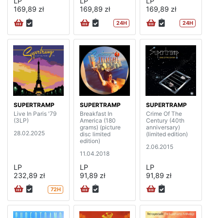
LP
LP
LP
169,89 zł
169,89 zł
169,89 zł
24H
24H
SUPERTRAMP
SUPERTRAMP
SUPERTRAMP
Live In Paris '79
Breakfast In
Crime Of The
(3LP)
America (180
Century (40th
grams) (picture
anniversary)
28.02.2025
disc limited
(limited edition)
edition)
2.06.2015
11.04.2018
LP
LP
LP
232,89 zł
91,89 zł
91,89 zł
72H