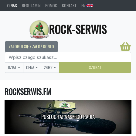
O NAS
REGULAMIN
POMOC
KONTAKT
EN
ROCK-SERWIS
ZALOGUJ SIĘ / ZAŁÓŻ KONTO
DZIAŁ
CENA
24H?
SZUKAJ
ROCKSERWIS.FM
POSŁUCHAJ NASZEGO RADIA