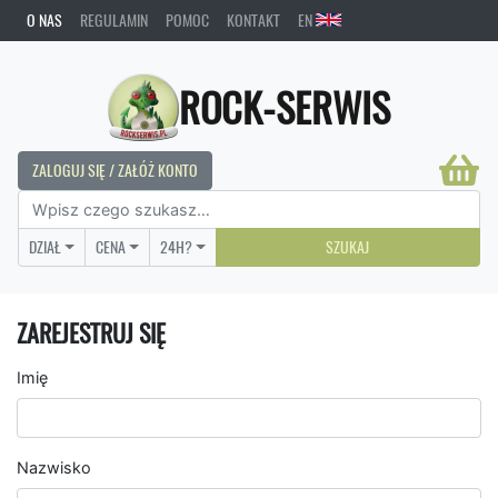
O NAS
REGULAMIN
POMOC
KONTAKT
EN
ROCK-SERWIS
ZALOGUJ SIĘ / ZAŁÓŻ KONTO
DZIAŁ
CENA
24H?
SZUKAJ
ZAREJESTRUJ SIĘ
Imię
Nazwisko