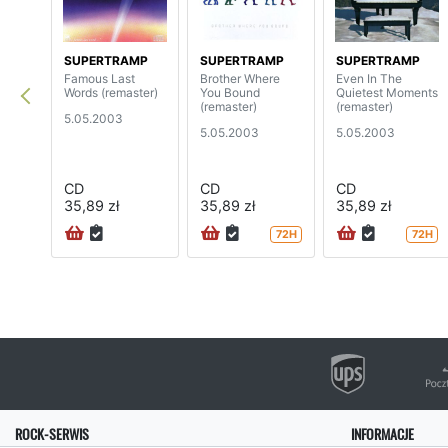
SUPERTRAMP
SUPERTRAMP
SUPERTRAMP
Famous Last
Brother Where
Even In The
Words (remaster)
You Bound
Quietest Moments
(remaster)
(remaster)
5.05.2003
5.05.2003
5.05.2003
CD
CD
CD
35,89 zł
35,89 zł
35,89 zł
72H
72H
ROCK-SERWIS
INFORMACJE