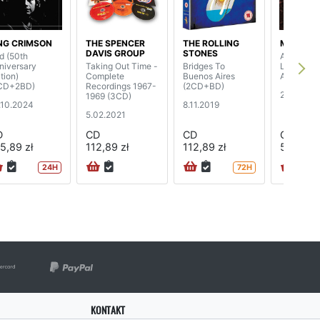
NG CRIMSON
THE SPENCER
THE ROLLING
MARILLI
DAVIS GROUP
STONES
d (50th
All One To
niversary
Taking Out Time -
Bridges To
Live At T
tion)
Complete
Buenos Aires
Albert Hal
CD+2BD)
Recordings 1967-
(2CD+BD)
27.07.201
1969 (3CD)
.10.2024
8.11.2019
5.02.2021
D
CD
CD
CD
5,89 zł
112,89 zł
112,89 zł
55,89 zł
24H
72H
KONTAKT