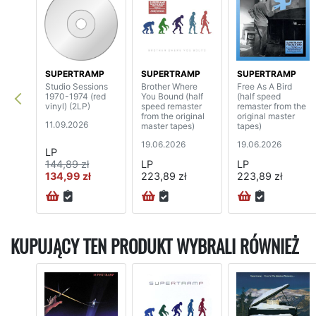
SUPERTRAMP
SUPERTRAMP
SUPERTRAMP
Studio Sessions
Brother Where
Free As A Bird
1970-1974 (red
You Bound (half
(half speed
vinyl) (2LP)
speed remaster
remaster from the
from the original
original master
11.09.2026
master tapes)
tapes)
19.06.2026
19.06.2026
LP
144,89 zł
LP
LP
134,99 zł
223,89 zł
223,89 zł
KUPUJĄCY TEN PRODUKT WYBRALI RÓWNIEŻ