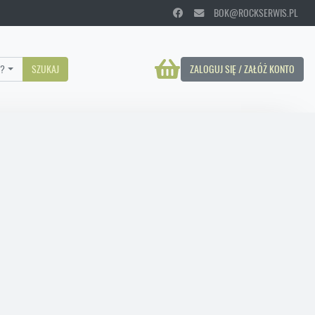
BOK@ROCKSERWIS.PL
?
SZUKAJ
ZALOGUJ SIĘ / ZAŁÓŻ KONTO