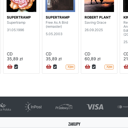
SUPERTRAMP
SUPERTRAMP
ROBERT PLANT
KI
Supertramp
Free As A Bird
Saving Grace
Re
(remaster)
An
31.05.1996
26.09.2025
Edi
5.05.2003
(2
25
CD
CD
CD
C
35,89 zł
35,89 zł
60,89 zł
21
72H
72H
ZAKUPY