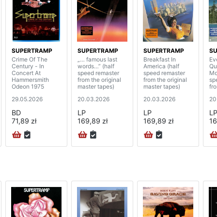
SUPERTRAMP
SUPERTRAMP
SUPERTRAMP
S
Crime Of The
„… famous last
Breakfast In
Ev
Century - In
words…” (half
America (half
Qu
Concert At
speed remaster
speed remaster
Mo
Hammersmith
from the original
from the original
sp
Odeon 1975
master tapes)
master tapes)
fro
ma
29.05.2026
20.03.2026
20.03.2026
20
BD
LP
LP
L
71,89 zł
169,89 zł
169,89 zł
16