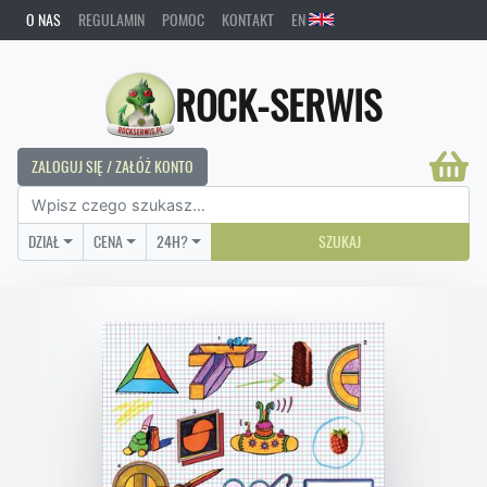
O NAS
REGULAMIN
POMOC
KONTAKT
EN
ROCK-SERWIS
ZALOGUJ SIĘ / ZAŁÓŻ KONTO
DZIAŁ
CENA
24H?
SZUKAJ