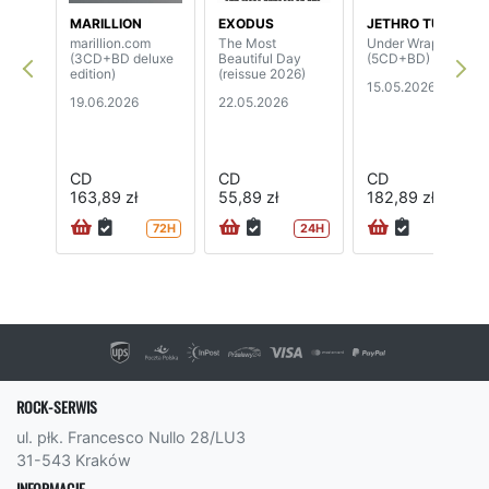
MARILLION
EXODUS
JETHRO TULL
marillion.com
The Most
Under Wraps
(3CD+BD deluxe
Beautiful Day
(5CD+BD)
edition)
(reissue 2026)
15.05.2026
19.06.2026
22.05.2026
CD
CD
CD
163,89 zł
55,89 zł
182,89 zł
72H
24H
72H
ROCK-SERWIS
ul. płk. Francesco Nullo 28/LU3
31-543 Kraków