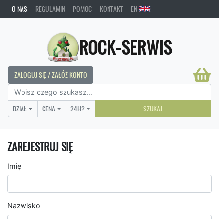
O NAS
REGULAMIN
POMOC
KONTAKT
EN
ROCK-SERWIS
ZALOGUJ SIĘ / ZAŁÓŻ KONTO
DZIAŁ
CENA
24H?
SZUKAJ
ZAREJESTRUJ SIĘ
Imię
Nazwisko