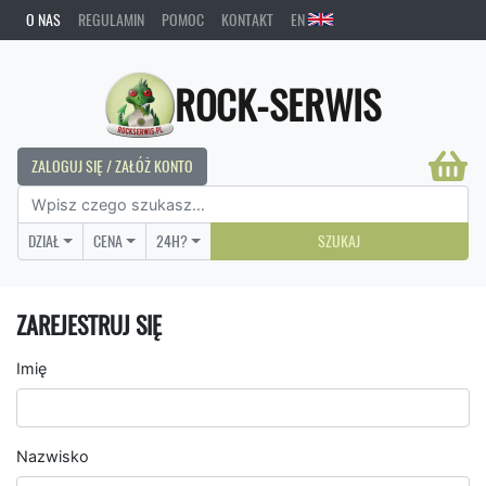
O NAS
REGULAMIN
POMOC
KONTAKT
EN
ROCK-SERWIS
ZALOGUJ SIĘ / ZAŁÓŻ KONTO
DZIAŁ
CENA
24H?
SZUKAJ
ZAREJESTRUJ SIĘ
Imię
Nazwisko