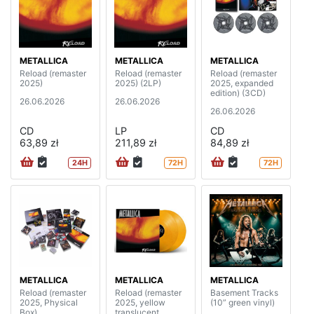
METALLICA
METALLICA
METALLICA
Reload (remaster
Reload (remaster
Reload (remaster
2025)
2025) (2LP)
2025, expanded
edition) (3CD)
26.06.2026
26.06.2026
26.06.2026
CD
LP
CD
63,89 zł
211,89 zł
84,89 zł
24H
72H
72H
METALLICA
METALLICA
METALLICA
Reload (remaster
Reload (remaster
Basement Tracks
2025, Physical
2025, yellow
(10” green vinyl)
Box)
translucent