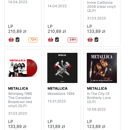
14.04.2023
Irvine California
14.04.2023
2008 (clear vinyl)
(2LP)
31.03.2023
LP
LP
LP
210,89 zł
210,89 zł
133,89 zł
72H
24H
METALLICA
METALLICA
METALLICA
Winnipeg 1986
Woodstock 1994
In The City Of
The Canadian
Brotherly Love
13.01.2023
Broadcast (red
(2LP)
vinyl) (2LP)
10.06.2022
31.03.2023
LP
LP
LP
133,89 zł
131,89 zł
123,89 zł