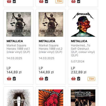
72H
METALLICA
METALLICA
METALLICA
Market Square
Market Square
Hardwired...To
Heroes 1988 vol.1
Heroes 1988 vol.2
Self-Destruct
(clear vinyl) (2LP)
(clear vinyl) (2LP)
(2LP, colour vinyl)
(2LP)
14.03.2025
14.03.2025
5.07.2024
LP
LP
LP
144,89 zł
144,89 zł
232,89 zł
72H