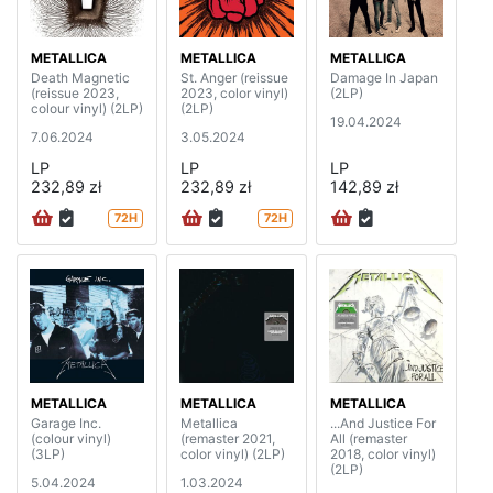
METALLICA
METALLICA
METALLICA
Death Magnetic
St. Anger (reissue
Damage In Japan
(reissue 2023,
2023, color vinyl)
(2LP)
colour vinyl) (2LP)
(2LP)
19.04.2024
7.06.2024
3.05.2024
LP
LP
LP
232,89 zł
232,89 zł
142,89 zł
72H
72H
METALLICA
METALLICA
METALLICA
Garage Inc.
Metallica
...And Justice For
(colour vinyl)
(remaster 2021,
All (remaster
(3LP)
color vinyl) (2LP)
2018, color vinyl)
(2LP)
5.04.2024
1.03.2024