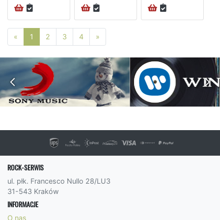
Poprzednia strona
Następna strona
«
1
2
3
4
»
ROCK-SERWIS
ul. płk. Francesco Nullo 28/LU3
31-543 Kraków
INFORMACJE
O nas