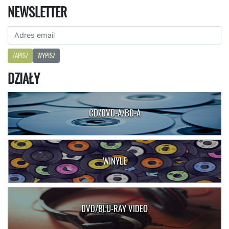
NEWSLETTER
ZAPISZ
WYPISZ
DZIAŁY
CD/DVD-A/BD-A
WINYLE
DVD/BLU-RAY VIDEO