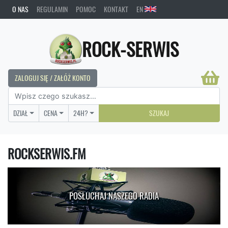
O NAS
REGULAMIN
POMOC
KONTAKT
EN
ROCK-SERWIS
ZALOGUJ SIĘ / ZAŁÓŻ KONTO
DZIAŁ
CENA
24H?
SZUKAJ
ROCKSERWIS.FM
POSŁUCHAJ NASZEGO RADIA