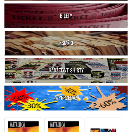
BILETY
KSIĄŻKI
GADŻETY/T-SHIRTY
WYPRZEDAŻ