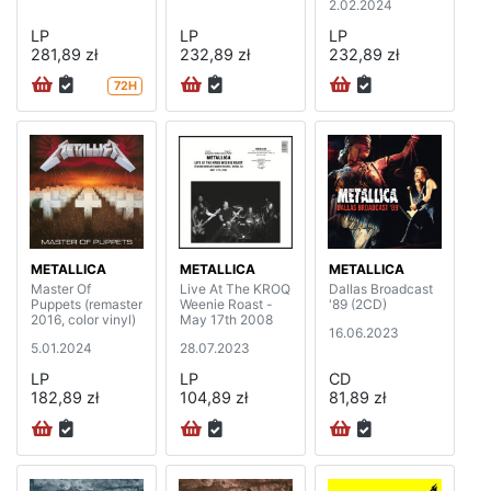
2.02.2024
LP
LP
LP
281,89 zł
232,89 zł
232,89 zł
72H
METALLICA
METALLICA
METALLICA
Master Of
Live At The KROQ
Dallas Broadcast
Puppets (remaster
Weenie Roast -
'89 (2CD)
2016, color vinyl)
May 17th 2008
16.06.2023
5.01.2024
28.07.2023
LP
LP
CD
182,89 zł
104,89 zł
81,89 zł