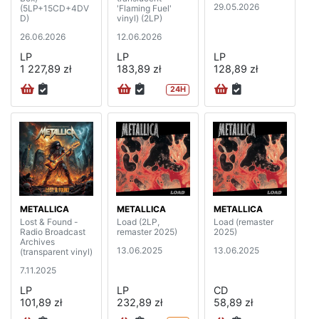
29.05.2026
(5LP+15CD+4DV
'Flaming Fuel'
D)
vinyl) (2LP)
26.06.2026
12.06.2026
LP
LP
LP
1 227,89 zł
183,89 zł
128,89 zł
24H
METALLICA
METALLICA
METALLICA
Lost & Found -
Load (2LP,
Load (remaster
Radio Broadcast
remaster 2025)
2025)
Archives
13.06.2025
13.06.2025
(transparent vinyl)
7.11.2025
LP
LP
CD
101,89 zł
232,89 zł
58,89 zł