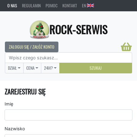
O NAS
REGULAMIN
POMOC
KONTAKT
EN
ROCK-SERWIS
ZALOGUJ SIĘ / ZAŁÓŻ KONTO
DZIAŁ
CENA
24H?
SZUKAJ
ZAREJESTRUJ SIĘ
Imię
Nazwisko