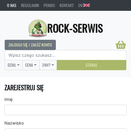
O NAS
REGULAMIN
POMOC
KONTAKT
EN
ROCK-SERWIS
ZALOGUJ SIĘ / ZAŁÓŻ KONTO
DZIAŁ
CENA
24H?
SZUKAJ
ZAREJESTRUJ SIĘ
Imię
Nazwisko