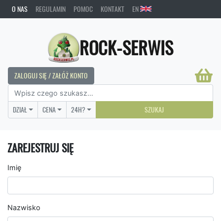
O NAS
REGULAMIN
POMOC
KONTAKT
EN
ROCK-SERWIS
ZALOGUJ SIĘ / ZAŁÓŻ KONTO
DZIAŁ
CENA
24H?
SZUKAJ
ZAREJESTRUJ SIĘ
Imię
Nazwisko