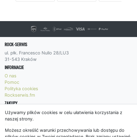
ROCK-SERWIS
ul. płk. Francesco Nullo 28/LU3
31-543 Kraków
INFORMACJE
O nas
Pomoc
Polityka cookies
Rockserwis.fm
ZAKUPY
Formy płatności
Używamy plików cookies w celu ułatwienia korzystania z
Koszty wysyłki
naszej strony.
Panel Klienta
Możesz określić warunki przechowywania lub dostępu do
Regulamin
plików cookies w Twojej przeglądarce. Brak zmiany ustawień