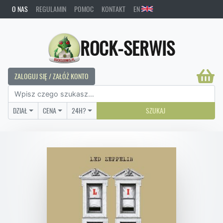
O NAS
REGULAMIN
POMOC
KONTAKT
EN
ROCK-SERWIS
ZALOGUJ SIĘ / ZAŁÓŻ KONTO
DZIAŁ
CENA
24H?
SZUKAJ