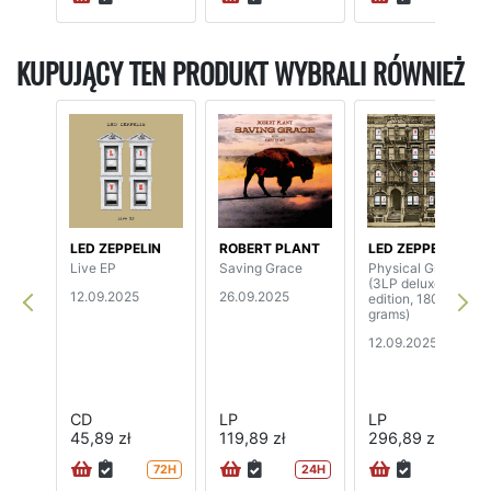
KUPUJĄCY TEN PRODUKT WYBRALI RÓWNIEŻ
LED ZEPPELIN
ROBERT PLANT
LED ZEPPELIN
Live EP
Saving Grace
Physical Graffiti
(3LP deluxe
12.09.2025
26.09.2025
edition, 180
grams)
12.09.2025
CD
LP
LP
45,89 zł
119,89 zł
296,89 zł
72H
24H
72H