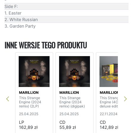
Side F:
1. Easter
2. White Russian
3. Garden Party
INNE WERSJE TEGO PRODUKTU
MARILLION
MARILLION
MARILLION
This Strange
This Strange
This Strange
Engine (2024
Engine (2024
Engine (4CD+BD
remix) (2LP)
remix) (digipak)
deluxe edition)
25.04.2025
25.04.2025
22.11.2024
LP
CD
CD
162,89 zł
55,89 zł
142,89 zł