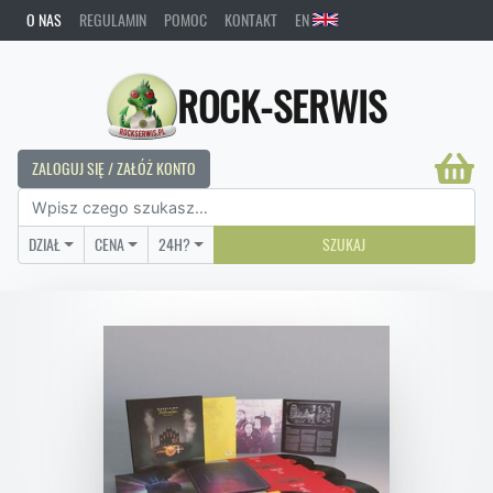
O NAS
REGULAMIN
POMOC
KONTAKT
EN
ROCK-SERWIS
ZALOGUJ SIĘ / ZAŁÓŻ KONTO
DZIAŁ
CENA
24H?
SZUKAJ