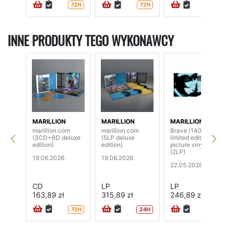
72H
72H
INNE PRODUKTY TEGO WYKONAWCY
MARILLION
MARILLION
MARILLION
marillion.com
marillion.com
Brave (140 grams,
(3CD+BD deluxe
(5LP deluxe
limited edition
edition)
edition)
picture vinyl)
(2LP)
19.06.2026
19.06.2026
22.05.2026
CD
LP
LP
163,89 zł
315,89 zł
246,89 zł
72H
24H
24H