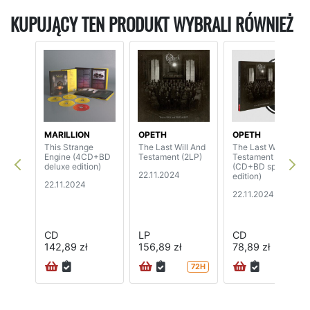
KUPUJĄCY TEN PRODUKT WYBRALI RÓWNIEŻ
MARILLION
OPETH
OPETH
This Strange
The Last Will And
The Last Will And
Engine (4CD+BD
Testament (2LP)
Testament
deluxe edition)
(CD+BD special
22.11.2024
edition)
22.11.2024
22.11.2024
CD
LP
CD
142,89 zł
156,89 zł
78,89 zł
72H
24H