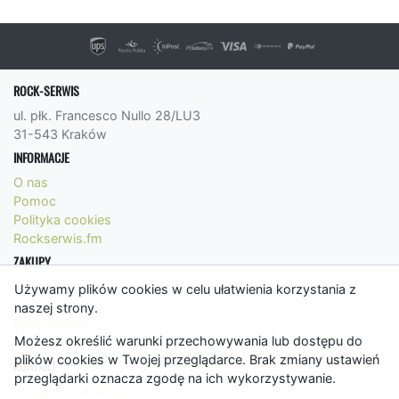
ROCK-SERWIS
ul. płk. Francesco Nullo 28/LU3
31-543 Kraków
INFORMACJE
O nas
Pomoc
Polityka cookies
Rockserwis.fm
ZAKUPY
Formy płatności
Używamy plików cookies w celu ułatwienia korzystania z
Koszty wysyłki
naszej strony.
Panel Klienta
Możesz określić warunki przechowywania lub dostępu do
Regulamin
plików cookies w Twojej przeglądarce. Brak zmiany ustawień
KONTAKT
przeglądarki oznacza zgodę na ich wykorzystywanie.
bok@rockserwis.pl