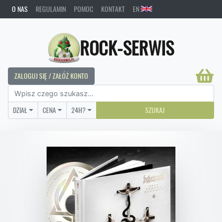
O NAS
REGULAMIN
POMOC
KONTAKT
EN
ROCK-SERWIS
ZALOGUJ SIĘ / ZAŁÓŻ KONTO
DZIAŁ
CENA
24H?
SZUKAJ