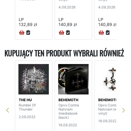
4.09.2026
4.09.2026
LP
LP
LP
132,89 zł
140,89 zł
140,89 zł
KUPUJĄCY TEN PRODUKT WYBRALI RÓWNIEŻ
THE HU
BEHEMOTH
BEHEMOTH
Rumble Of
Opvs Contra
Opvs Contra
Thunder
Natvram
Natvram (white
(mediabook
vinyl)
2.09.2022
black)
16.09.2022
16.09.2022