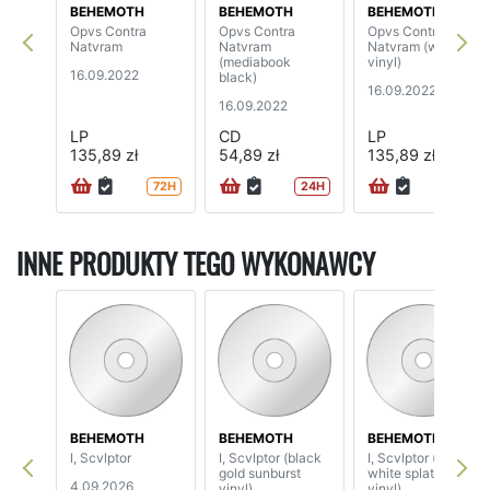
BEHEMOTH
BEHEMOTH
BEHEMOTH
Opvs Contra
Opvs Contra
Opvs Contra
Natvram
Natvram
Natvram (white
(mediabook
vinyl)
16.09.2022
black)
16.09.2022
16.09.2022
LP
CD
LP
135,89 zł
54,89 zł
135,89 zł
72H
24H
INNE PRODUKTY TEGO WYKONAWCY
BEHEMOTH
BEHEMOTH
BEHEMOTH
I, Scvlptor
I, Scvlptor (black
I, Scvlptor (black
gold sunburst
white splatter
4.09.2026
vinyl)
vinyl)