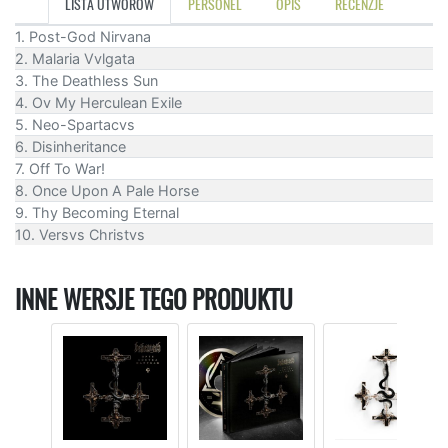
LISTA UTWORÓW
PERSONEL
OPIS
RECENZJE
1. Post-God Nirvana
2. Malaria Vvlgata
3. The Deathless Sun
4. Ov My Herculean Exile
5. Neo-Spartacvs
6. Disinheritance
7. Off To War!
8. Once Upon A Pale Horse
9. Thy Becoming Eternal
10. Versvs Christvs
INNE WERSJE TEGO PRODUKTU