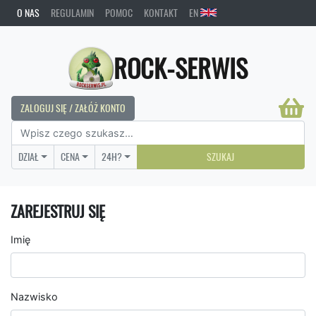
O NAS
REGULAMIN
POMOC
KONTAKT
EN
ROCK-SERWIS
ZALOGUJ SIĘ / ZAŁÓŻ KONTO
DZIAŁ
CENA
24H?
SZUKAJ
ZAREJESTRUJ SIĘ
Imię
Nazwisko