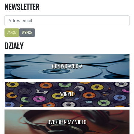
NEWSLETTER
ZAPISZ
WYPISZ
DZIAŁY
CD/DVD-A/BD-A
WINYLE
DVD/BLU-RAY VIDEO