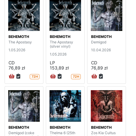
BEHEMOTH
BEHEMOTH
BEHEMOTH
The Apostasy
The Apostasy
Demigod
(silver vinyl)
1.05.2026
10.04.2026
1.05.2026
CD
LP
CD
76,89 zł
153,89 zł
76,89 zł
72H
72H
BEHEMOTH
BEHEMOTH
BEHEMOTH
Demigod (coke
Thelma 6 (25th
Zos Kia Cultus