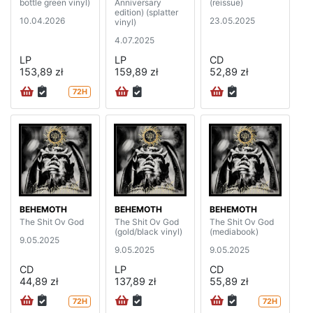
bottle green vinyl)
Anniversary
(reissue)
edition) (splatter
10.04.2026
23.05.2025
vinyl)
4.07.2025
LP
LP
CD
153,89 zł
159,89 zł
52,89 zł
72H
BEHEMOTH
BEHEMOTH
BEHEMOTH
The Shit Ov God
The Shit Ov God
The Shit Ov God
(gold/black vinyl)
(mediabook)
9.05.2025
9.05.2025
9.05.2025
CD
LP
CD
44,89 zł
137,89 zł
55,89 zł
72H
72H