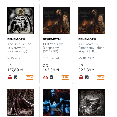
BEHEMOTH
BEHEMOTH
BEHEMOTH
The Shit Ov God
XXX Years Ov
XXX Years Ov
(silver/white
Blasphemy
Blasphemy (clear
splatter vinyl)
(3CD+BD)
vinyl) (3LP)
9.05.2025
25.10.2024
25.10.2024
LP
CD
LP
137,89 zł
143,89 zł
323,89 zł
72H
72H
72H