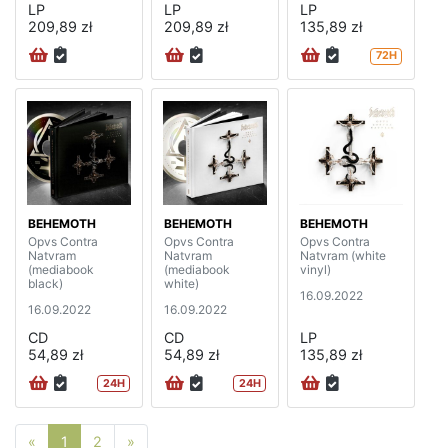
LP
LP
LP
209,89 zł
209,89 zł
135,89 zł
72H
BEHEMOTH
BEHEMOTH
BEHEMOTH
Opvs Contra
Opvs Contra
Opvs Contra
Natvram
Natvram
Natvram (white
(mediabook
(mediabook
vinyl)
black)
white)
16.09.2022
16.09.2022
16.09.2022
CD
CD
LP
54,89 zł
54,89 zł
135,89 zł
24H
24H
Poprzednia strona
Następna strona
«
1
2
»