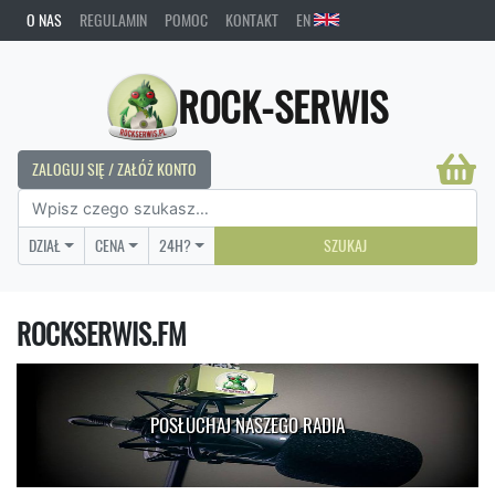
O NAS
REGULAMIN
POMOC
KONTAKT
EN
ROCK-SERWIS
ZALOGUJ SIĘ / ZAŁÓŻ KONTO
DZIAŁ
CENA
24H?
SZUKAJ
ROCKSERWIS.FM
POSŁUCHAJ NASZEGO RADIA