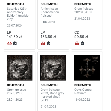
BEHEMOTH
BEHEMOTH
BEHEMOTH
Satanica (25th
Antichristian
Grom (reissue
Anniversary
Phenomenon
2023) (2CD)
Edition) (marble
(reissue)
21.04.2023
vinyl)
9.06.2023
26.07.2024
LP
LP
CD
141,89 zł
133,89 zł
99,89 zł
BEHEMOTH
BEHEMOTH
BEHEMOTH
Grom (reissue
Grom (reissue
Opvs Contra
2023) (2LP)
2023, stone grey
Natvram
marbled vinyl)
21.04.2023
16.09.2022
(2LP)
21.04.2023