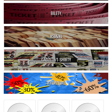
BILETY
KSIĄŻKI
GADŻETY/T-SHIRTY
WYPRZEDAŻ